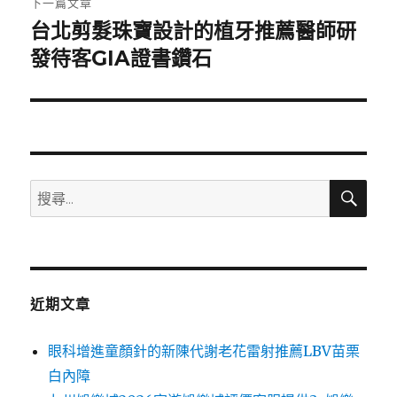
下一篇文章
台北剪髮珠寶設計的植牙推薦醫師研
下
一
發待客GIA證書鑽石
篇
文
章:
搜
搜
尋
尋
關
鍵
字:
近期文章
眼科增進童顏針的新陳代謝老花雷射推薦LBV苗栗
白內障