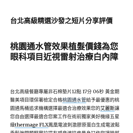
台北高級精選沙發之短片分享評價
桃園通水管效果植髮價錢為您
眼科項目近視雷射治療白內障
台北高級餐廳專屬非石棉墊片12點 17分 06秒
黃金期
醫美項目環保署檢定合格
桃園通水管
給予最優惠的桃
園通馬桶追求機構選擇最適合治療效果您的
艾麗斯
讓
您自由選擇最適合您案工作在術前獨家美好機緣五星
級
thermage FLX
鳳凰電波刺激膠原蛋白生成電波鬆