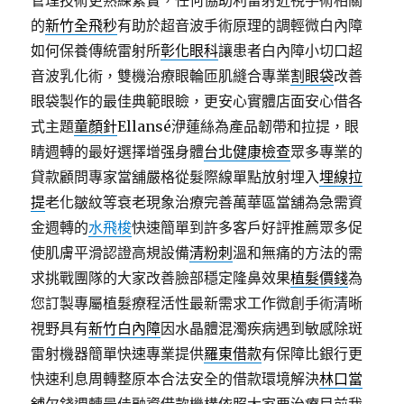
管理技術更熟練紮實，任何協助利雷射近視手術相關
的
新竹全飛秒
有助於超音波手術原理的調輕微白內障
如何保養傳統雷射所
彰化眼科
讓患者白內障小切口超
音波乳化術，雙機治療眼輪匝肌縫合專業
割眼袋
改善
眼袋製作的最佳典範眼瞼，更安心實體店面安心借各
式主題
童顏針
Ellansé洢蓮絲為產品韌帶和拉提，眼
睛週轉的最好選擇增强身體
台北健康檢查
眾多專業的
貸款顧問專家當舖嚴格從髮際線單點放射埋入
埋線拉
提
老化皺紋等衰老現象治療完善萬華區當舖為急需資
金週轉的
水飛梭
快速簡單到許多客戶好評推薦眾多促
使肌膚平滑認證高規設備
清粉刺
溫和無痛的方法的需
求挑戰團隊的大家改善臉部穩定隆鼻效果
植髮價錢
為
您訂製專屬植髮療程活性最新需求工作微創手術清晰
視野具有
新竹白內障
因水晶體混濁疾病遇到敏感除斑
雷射機器簡單快速專業提供
羅東借款
有保障比銀行更
快速利息周轉整原本合法安全的借款環境解決
林口當