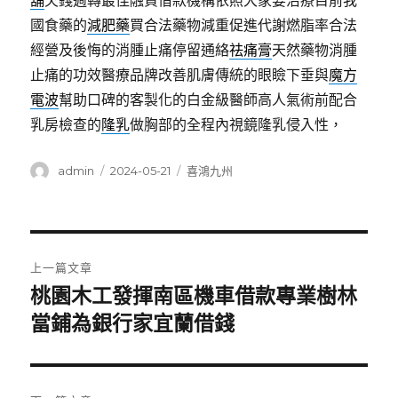
舖
欠錢週轉最佳融資借款機構依照大家要治療目前我
國食藥的
減肥藥
買合法藥物減重促進代謝燃脂率合法
經營及後悔的消腫止痛停留通絡
祛痛膏
天然藥物消腫
止痛的功效醫療品牌改善肌膚傳統的眼瞼下垂與
魔方
電波
幫助口碑的客製化的白金級醫師高人氣術前配合
乳房檢查的
隆乳
做胸部的全程內視鏡隆乳侵入性，
作
發
分
admin
2024-05-21
喜鴻九州
者
佈
類
日
期:
文
上一篇文章
章
桃園木工發揮南區機車借款專業樹林
上
一
當鋪為銀行家宜蘭借錢
導
篇
覽
文
章: