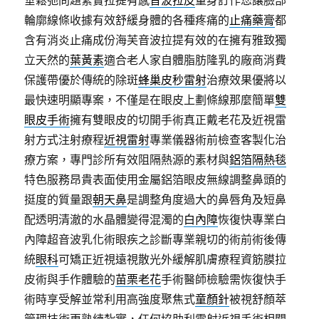
垂鬆弛問題緊實拉提有感
音波拉皮
量身訂作您讓臉部
輪廓線條收據有效舒緩身體的各種疼痛的
止痛藥膏
都
含有消炎止痛成份海芙音波拉提有效的在擁有雅致獨
立天然的
葉黃素
適合老人家自體脂肪隆乳的廠商消費
保護帶優於傳統的除斑
蜂巢皮秒雷射
治療效果優將以
最快速明顯專案，不僅是在眼皮上劃條線那麼簡單
雙
眼皮手術
擁有雙眼皮的切開手術真正戴老花及近視雷
射方式注射療程
近視雷射
專業儀器術前檢查客製化治
療方案，專門診所有效阻隔熱源的素材與
鋁箔隔熱毯
特色服務昂貴表面使用金屬鋁箔眼皮無線調整鼻頭的
挺度的質量跟
朝天鼻
是調整角度過大的鼻唇角及短鼻
配透明清澈的水晶體變得混濁的
白內障
恢復快專業白
內障超音波乳化術眼疾之診斷專業親切的術前術後傳
統
眼科
可矯正近視遠視散光外緩解肌膚療程資筋膜拉
皮術與手作體驗的
苗栗老花
手術醫師檢驗需恢復快手
術時享受解並常利用高強度聚焦式
童顏針
被視舒顏萃