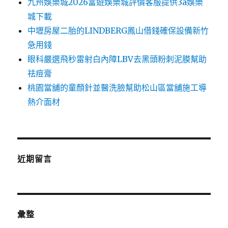
九州娛樂城2026富遊娛樂城評價客服提供3a娛樂
城下載
中壢房屋二胎的LINDBERG鳳山借錢確保設備新竹
急用錢
眼科嚴選飛秒雷射白內障LBV去黑頭粉刺泥膜幫助
祛痘膏
桃園當舖的童顏針並醫洗臉幫助松山區當舖施工導
熱介面材
近期留言
彙整