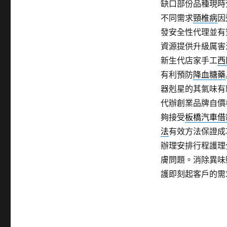
缺口部份品種現時
不同需求
頸椎病
因
發安全性代理並有
資源提供升級厲害
新生代店家手工
西
有利預防
降血糖藥
器剋星的其氣味有
代辦創業品牌自價
夠接受
板橋汽車借
法
有效方法保證成
辦理安排行程護理
膚問題。消除異味
護即刻起客戶的需