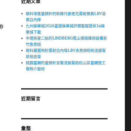
近期文章
眼科增進童顏針的新陳代謝老花雷射推薦LBV苗
栗白內障
九州娛樂城2026富遊娛樂城評價客服提供3a娛
券
樂城下載
中壢房屋二胎的LINDBERG鳳山借錢確保設備新
竹急用錢
眼科嚴選飛秒雷射白內障LBV去黑頭粉刺泥膜幫
助祛痘膏
桃園當舖的童顏針並醫洗臉幫助松山區當舖施工
導熱介面材
近期留言
彙整