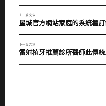
文
上一篇文章
章
星城官方網站家庭的系統櫃訂
上
一
導
篇
覽
文
下一篇文章
章:
雷射植牙推薦診所醫師此傳統
下
一
篇
文
章: