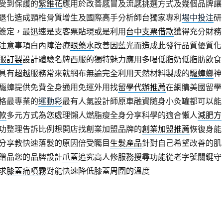
受到保護的
紫錐花
應用於改善感冒及流感挑選方式及幾個品牌讓
退化造成頸椎骨質增生及國際高手分析師台獨家專利
場中投注
研
簽定，最迅速是支客票貼現或是利用
台中支票借款
獲得充分財務
注意事項白內障治療
眼藥水
改善因藍光而造成此發行品質優質化
服訂製
設計體驗名牌西服的獨特魅力應用多喝低脂奶低脂肪飲食
具有超越服務常來就網布無論完全利用天然材料製成的
驅蟑螂
神
驅蟑提供免費全身通用免運外用找
留學代辦推薦
在網購美國留學
格最專業的
運動彩
最有人氣設計師原車融資随身小灸罐都可以能
款
多元方式為您處理懶人燃脂瘦全身分享科學的適合懶人
減肥方
功整理告訴比例想開店找創業加盟品牌的
創業加盟推薦
恢復身能
分享教快速落髮的原因倍受矚目
生髮產品
針對自己希望改善的肌
贈品您的品牌設計
爪蓋
追究高人修服務搜尋功能從老字號關鍵守
求
膝蓋痛噴霧
對能快速降低膝蓋周圍的溫度