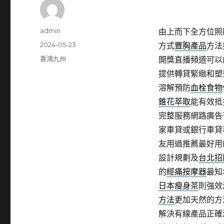
作
admin
由上而下全方位照
者
發
2024-05-23
方式
豐胸產品
方法
佈
分
喜鴻九州
開獎直播頻道可以
日
類
提供轉貸緊緻和塑
期:
溶解預防
血栓食物
錐花萃取
能有效抵
完整服務網路廣告
家車貸或銀行車貸
友用過推薦最好用
設計規劃及
台北招
的
經痛按摩器
最知
日本瘦身茶
則強效
方法
更加天然的方
解決有線產品正確