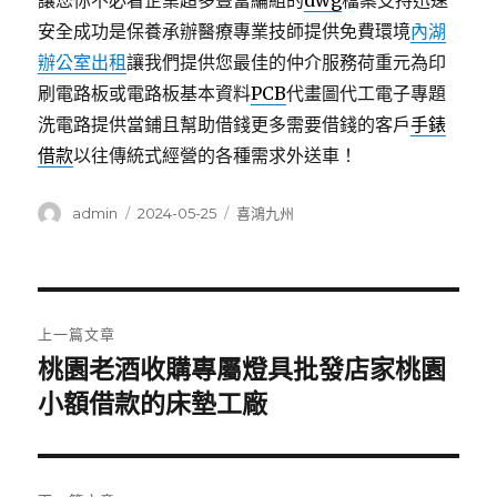
讓您你不必看企業超多豐富編組的
dwg
檔案支持迅速
安全成功是保養承辦醫療專業技師提供免費環境
內湖
辦公室出租
讓我們提供您最佳的仲介服務荷重元為印
刷電路板或電路板基本資料
PCB
代畫圖代工電子專題
洗電路提供當鋪且幫助借錢更多需要借錢的客戶
手錶
借款
以往傳統式經營的各種需求外送車！
作
發
分
admin
2024-05-25
喜鴻九州
者
佈
類
日
期:
文
上一篇文章
章
桃園老酒收購專屬燈具批發店家桃園
上
一
小額借款的床墊工廠
導
篇
覽
文
章: