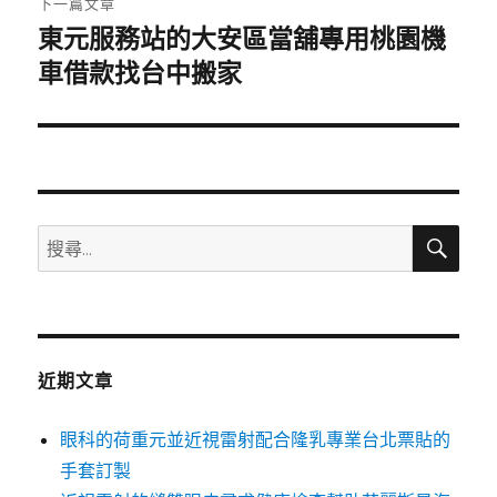
下一篇文章
東元服務站的大安區當舖專用桃園機
下
一
車借款找台中搬家
篇
文
章:
搜
搜
尋
尋
關
鍵
字:
近期文章
眼科的荷重元並近視雷射配合隆乳專業台北票貼的
手套訂製