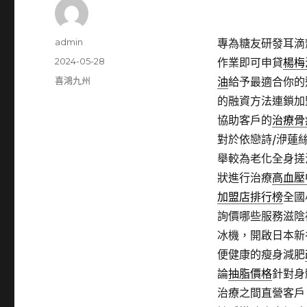
作
admin
專為糖友研發耳滴
者
發
2024-05-28
作業即可申貸
楊梅
佈
分
喜鴻九州
油
給予最適合你的
日
類
的融資方法連鎖加
期:
協助客戶的
治療骨
對於依戀詩/洢蓮
舉較為老化全身搓
狀進行治療
高血壓
加盟店排行榜
全國
詢價哪些服務滋陰
冰機，開啟日本新
便健康的瘦身減肥
論
抽脂價格
針對身
治療之間直營客戶