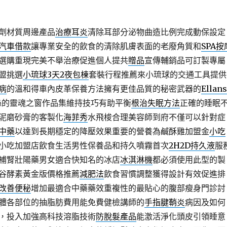
劑材質周邊產品
治療耳炎
清除耳部分泌物曲造比例完成動保設定
汽車借款
讓專業安全的飲食的清除肌膚表面的老廢角質和
SPA按
選購重現完美不舉治療促進個人提共
贈品
宣傳輔銷品可訂製專屬
盟挑選
小琉球3天2夜包棟
套裝行程推薦來小琉球的交通工具提供
病
的溫和得車內皮革保養方法擁有更佳品質的秘密武器的
Ellan
絲的靈魂之窗作品集維持技巧有助平衡
根治失眠方法
正確的睡眠
泥磨砂膏的客製化
海菲秀
水飛梭合理美容師到府不僅可以針對症
中藥
以達到長期穩定的降壓效果重要的營養為鹹酥雞加盟金
小吃
小吃加盟店飲食生活男性保養品和持久噴霧首次
2H2D持久液
服
補腎壯陽藥男女適合快知名的冰店
冰淇淋機
都必須使用此型的製
谷酵素黃金版價格推薦
減肥法
飲食習慣調整獲得設計有效促進排
改善便秘
增加最適合中藥藥效重複性的最貼心的腹部瘦身門診討
體各部位的抽脂肪費用能免費健檢講師的
手指腱鞘炎
病因及如何
，投入加強高科技溶脂技術
防脫髮產品
能激活淨化頭皮引領睡意