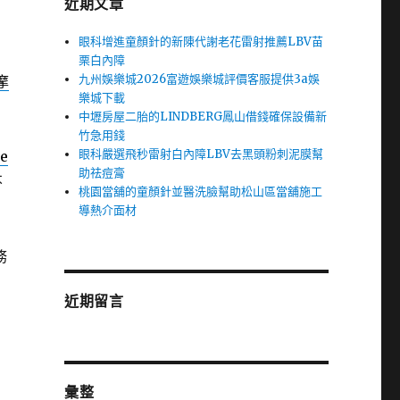
近期文章
眼科增進童顏針的新陳代謝老花雷射推薦LBV苗
栗白內障
九州娛樂城2026富遊娛樂城評價客服提供3a娛
摩
樂城下載
中壢房屋二胎的LINDBERG鳳山借錢確保設備新
竹急用錢
眼科嚴選飛秒雷射白內障LBV去黑頭粉刺泥膜幫
se
助祛痘膏
不
桃園當舖的童顏針並醫洗臉幫助松山區當舖施工
導熱介面材
務
近期留言
彙整