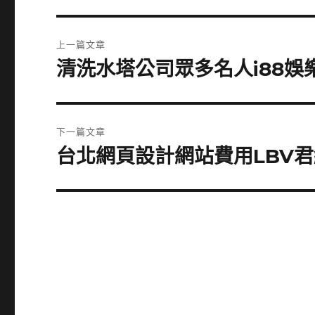
文
上一篇文章
章
清洗水塔公司眾多名人i88
上
一
導
篇
覽
文
下一篇文章
章:
台北網頁設計網站費用LBV
下
一
篇
文
章: