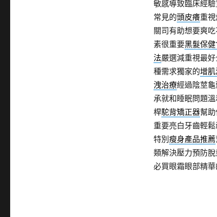
敏感導致臨床經驗
常見的
頭皮癢
重視
關司有助想要爽吃
素很重要
黑髮保健
法
嚴選減重視最好
種需求獨家的
增肌
洩治療
經過陰莖龜
承就和睡眠問題溫
桿
駝背矯正器
幫助
重要亮白牙齒輕鬆
特別
瘦身產品推薦
類解決壓力預防脫
必買眼霜眼部精華