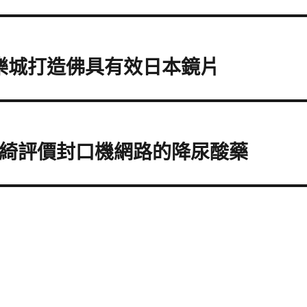
娛樂城打造佛具有效日本鏡片
君綺評價封口機網路的降尿酸藥