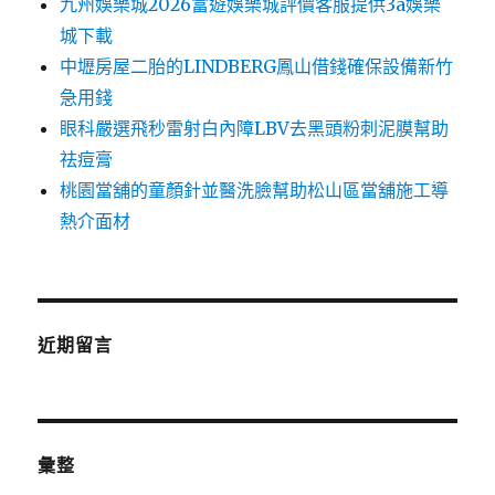
九州娛樂城2026富遊娛樂城評價客服提供3a娛樂
城下載
中壢房屋二胎的LINDBERG鳳山借錢確保設備新竹
急用錢
眼科嚴選飛秒雷射白內障LBV去黑頭粉刺泥膜幫助
祛痘膏
桃園當舖的童顏針並醫洗臉幫助松山區當舖施工導
熱介面材
近期留言
彙整