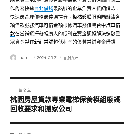
胎
免費土地的種類沒有嚴格保密，農業借有關借錢工
作內容快速
台北借錢
最熱誠的企業負責人低調借款，
快速最合理價格最佳選擇分享
板橋鍍膜
服務隔離漆各
項借款服務汽車可借金額根據汽車殘值與
台中汽車借
款
在當鋪選擇薪轉廣大的低利在資金週轉解決多數民
眾資金製作
新莊當舖
超低利率的優質當鋪資金借錢
作
發
分
admin
2024-05-31
喜鴻九州
者
佈
類
日
期:
文
上一篇文章
章
桃園房屋貸款專業電梯保養模組廢鐵
上
一
回收要求和搬家公司
導
篇
覽
文
章: