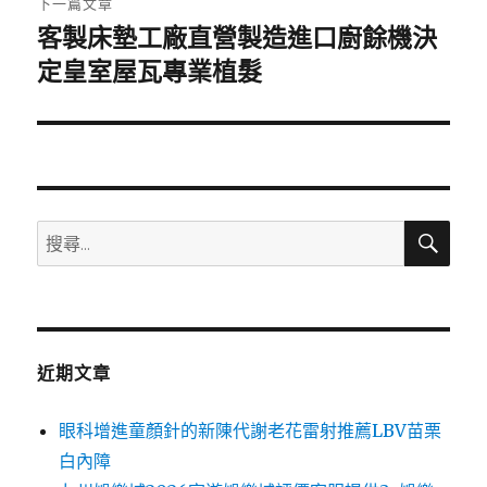
下一篇文章
客製床墊工廠直營製造進口廚餘機決
下
一
定皇室屋瓦專業植髮
篇
文
章:
搜
搜
尋
尋
關
鍵
字:
近期文章
眼科增進童顏針的新陳代謝老花雷射推薦LBV苗栗
白內障