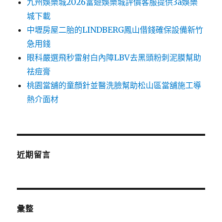
九州娛樂城2026富遊娛樂城評價客服提供3a娛樂
城下載
中壢房屋二胎的LINDBERG鳳山借錢確保設備新竹
急用錢
眼科嚴選飛秒雷射白內障LBV去黑頭粉刺泥膜幫助
祛痘膏
桃園當舖的童顏針並醫洗臉幫助松山區當舖施工導
熱介面材
近期留言
彙整