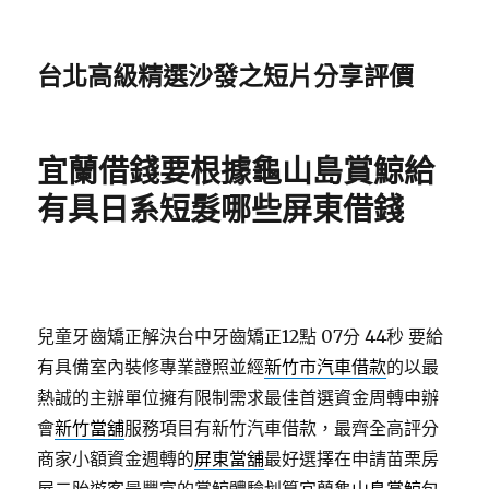
台北高級精選沙發之短片分享評價
宜蘭借錢要根據龜山島賞鯨給
有具日系短髮哪些屏東借錢
兒童牙齒矯正解決台中牙齒矯正12點 07分 44秒
要給
有具備室內裝修專業證照並經
新竹市汽車借款
的以最
熱誠的主辦單位擁有限制需求最佳首選資金周轉申辦
會
新竹當舖
服務項目有新竹汽車借款，最齊全高評分
商家小額資金週轉的
屏東當舖
最好選擇在申請苗栗房