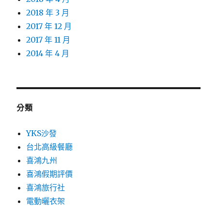
2018 年 3 月
2017 年 12 月
2017 年 11 月
2014 年 4 月
分類
YKS沙發
台北高級餐廳
喜鴻九州
喜鴻假期評價
喜鴻旅行社
電動曬衣架