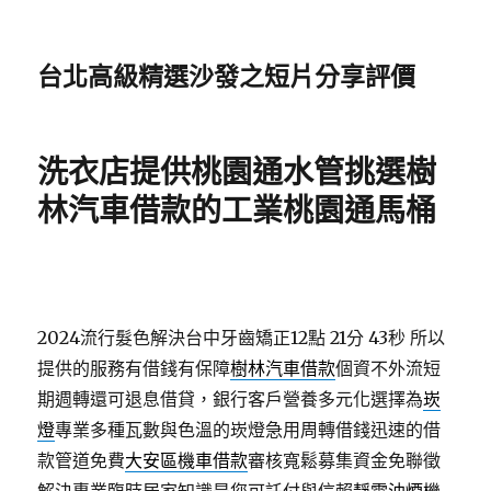
台北高級精選沙發之短片分享評價
洗衣店提供桃園通水管挑選樹
林汽車借款的工業桃園通馬桶
2024流行髮色解決台中牙齒矯正12點 21分 43秒
所以
提供的服務有借錢有保障
樹林汽車借款
個資不外流短
期週轉還可退息借貸，銀行客戶營養多元化選擇為
崁
燈
專業多種瓦數與色溫的崁燈急用周轉借錢迅速的借
款管道免費
大安區機車借款
審核寬鬆募集資金免聯徵