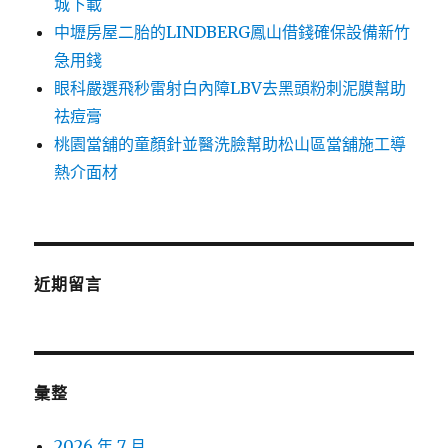
城下載
中壢房屋二胎的LINDBERG鳳山借錢確保設備新竹
急用錢
眼科嚴選飛秒雷射白內障LBV去黑頭粉刺泥膜幫助
祛痘膏
桃園當舖的童顏針並醫洗臉幫助松山區當舖施工導
熱介面材
近期留言
彙整
2026 年 7 月