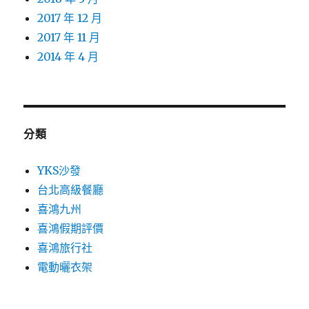
2017 年 12 月
2017 年 11 月
2014 年 4 月
分類
YKS沙發
台北高級餐廳
喜鴻九州
喜鴻假期評價
喜鴻旅行社
電動曬衣架