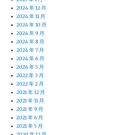
2024 年 12 月
2024 年 11 月
2024 年 10 月
2024 年 9 月
2024 年 8 月
2024 年 7 月
2024 年 6 月
2024 年 5 月
2022 年 3 月
2022 年 2 月
2021 年 12 月
2021 年 11 月
2021 年 9 月
2021 年 6 月
2021 年 5 月
2020 年 12 月