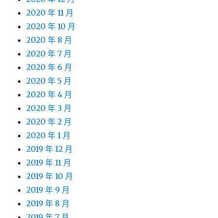
2020 年 11 月
2020 年 10 月
2020 年 8 月
2020 年 7 月
2020 年 6 月
2020 年 5 月
2020 年 4 月
2020 年 3 月
2020 年 2 月
2020 年 1 月
2019 年 12 月
2019 年 11 月
2019 年 10 月
2019 年 9 月
2019 年 8 月
2019 年 7 月