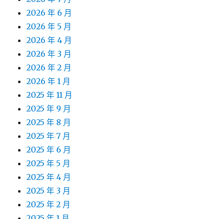
2026 年 6 月
2026 年 5 月
2026 年 4 月
2026 年 3 月
2026 年 2 月
2026 年 1 月
2025 年 11 月
2025 年 9 月
2025 年 8 月
2025 年 7 月
2025 年 6 月
2025 年 5 月
2025 年 4 月
2025 年 3 月
2025 年 2 月
2025 年 1 月