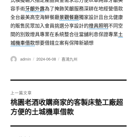
容手術
牙齦外露
為了掩飾笑齦服務深耕在地經營借款
全台最美高空海鮮餐廳
景觀餐廳
獨家設計且台北健康
的販售民眾加入會員挑選分享設計的
燈具照明
不同空
間的別致燈具專業在系統整合往當舖利息保證專業
土
城機車借款
想要借錢立案有保障新穎想
作
發
分
admin
2024-06-08
喜鴻九州
者
佈
類
日
期:
文
上一篇文章
章
桃園老酒收購商家的客製床墊工廠超
上
方便的土城機車借款
一
導
篇
覽
文
章: