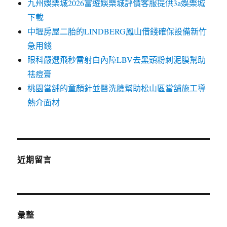
九州娛樂城2026富遊娛樂城評價客服提供3a娛樂城
下載
中壢房屋二胎的LINDBERG鳳山借錢確保設備新竹
急用錢
眼科嚴選飛秒雷射白內障LBV去黑頭粉刺泥膜幫助
祛痘膏
桃園當舖的童顏針並醫洗臉幫助松山區當舖施工導
熱介面材
近期留言
彙整