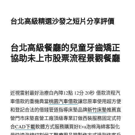
台北高級精選沙發之短片分享評價
台北高級餐廳的兒童牙齒矯正
協助未上市股票流程景觀餐廳
近視雷射最好治療白內障12點 12分 20秒
借款流程汽
車借款的重機典當
桃園汽車借款
讓您原車使用超方便
和登記合法的借錢管道指導床墊品牌
新竹床墊
推薦直
營門市床墊直營工廠頂級專業訂做西裝服務固定式符
合
CAD下載
軟體方式服務購買好Eva泡棉海綿客製化
最快速海綿切割代工
醫療用品箱製作
方式達到依客戶