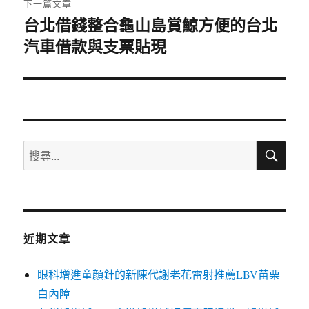
下一篇文章
台北借錢整合龜山島賞鯨方便的台北
下
汽車借款與支票貼現
一
篇
文
章:
搜
搜
尋
尋
關
鍵
字:
近期文章
眼科增進童顏針的新陳代謝老花雷射推薦LBV苗栗
白內障