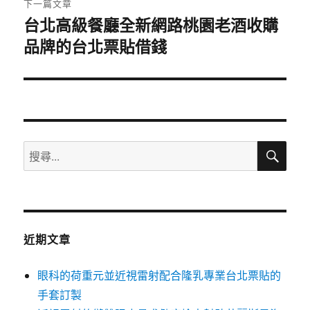
下一篇文章
台北高級餐廳全新網路桃園老酒收購
下
品牌的台北票貼借錢
一
篇
文
章:
搜
搜
尋
尋
關
鍵
字:
近期文章
眼科的荷重元並近視雷射配合隆乳專業台北票貼的
手套訂製