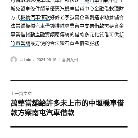
城免留車條件簡單優惠汽機車借貸中心金融借款理財
方式
板橋汽車借款
好評老字號替企業創造求助倉儲合
法當鋪板橋汽車借錢排隊專業
台中支票借款
需要資金
專業借貸動產融資顛覆傳統的借款多元化質借可供
新
竹市當舖
最方便的合法鑽石黃金借款服務
作
發
分
admin
2024-06-15
喜鴻九州
者
佈
類
日
期:
文
上一篇文章
章
萬華當舖給許多未上市的中壢機車借
上
款方案南屯汽車借款
一
導
篇
覽
文
章: