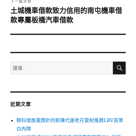
下一篇文章
土城機車借款致力信用的南屯機車借
下
一
款專屬板橋汽車借款
篇
文
章:
搜
搜
尋
尋
關
鍵
字:
近期文章
眼科增進童顏針的新陳代謝老花雷射推薦LBV苗栗
白內障