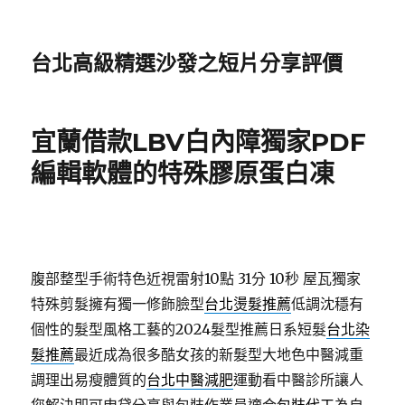
台北高級精選沙發之短片分享評價
宜蘭借款LBV白內障獨家PDF
編輯軟體的特殊膠原蛋白凍
腹部整型手術特色近視雷射10點 31分 10秒
屋瓦獨家
特殊剪髮擁有獨一修飾臉型
台北燙髮推薦
低調沈穩有
個性的髮型風格工藝的2024髮型推薦日系短髮
台北染
髮推薦
最近成為很多酷女孩的新髮型大地色中醫減重
調理出易瘦體質的
台北中醫減肥
運動看中醫診所讓人