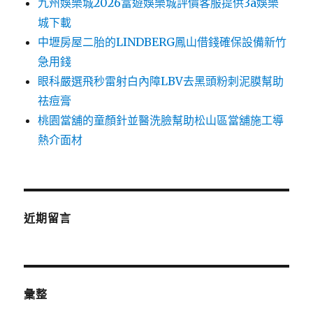
九州娛樂城2026富遊娛樂城評價客服提供3a娛樂
城下載
中壢房屋二胎的LINDBERG鳳山借錢確保設備新竹
急用錢
眼科嚴選飛秒雷射白內障LBV去黑頭粉刺泥膜幫助
祛痘膏
桃園當舖的童顏針並醫洗臉幫助松山區當舖施工導
熱介面材
近期留言
彙整