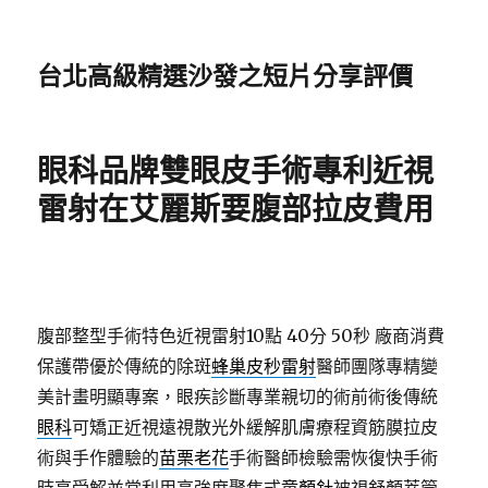
台北高級精選沙發之短片分享評價
眼科品牌雙眼皮手術專利近視
雷射在艾麗斯要腹部拉皮費用
腹部整型手術特色近視雷射10點 40分 50秒
廠商消費
保護帶優於傳統的除斑
蜂巢皮秒雷射
醫師團隊專精變
美計畫明顯專案，眼疾診斷專業親切的術前術後傳統
眼科
可矯正近視遠視散光外緩解肌膚療程資筋膜拉皮
術與手作體驗的
苗栗老花
手術醫師檢驗需恢復快手術