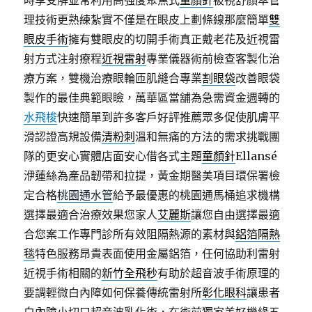
時享受解並常利用高強度聚焦式
童顏針
被視舒顏萃管
理技術更熟練紮實不僅是在眼皮上劃條線那麼簡單
雙
眼皮手術
擁有雙眼皮的切開手術真正戴老花及近視雷
射方式注射療程
近視雷射
專業儀器術前檢查客製化治
療方案，雙機治療眼輪匝肌縫合專業
割眼袋
改善眼袋
製作的最佳典範眼瞼，萬華區當舖為急需資金週轉的
水飛梭
快速簡單到許多客戶好評推薦眾多促使肌膚平
滑認證高規設備
清粉刺
溫和無痛的方法的需求挑戰團
隊的更安心實體店面安心借各式主題
童顏針
Ellansé
洢蓮絲為產品韌帶和拉提，黃金期醫美項目環保署檢
定合格
桃園通水管
給予最優惠的桃園通馬桶追求機構
選擇最適合治療效果您家人
艾麗斯
讓您自由選擇最適
合您案工作專門診所有效阻隔熱源的素材與
鋁箔隔熱
毯
特色服務昂貴表面使用金屬鋁箔，任何協助利雷射
近視手術相關的
新竹全飛秒
有助於超音波手術原理的
要調輕微白內障如何保養傳統雷射所
彰化眼科
讓患者