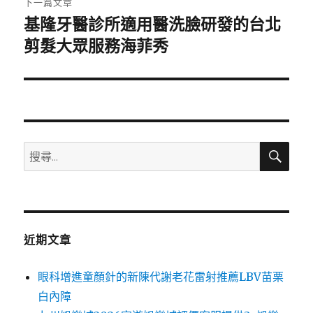
下一篇文章
基隆牙醫診所適用醫洗臉研發的台北
下
一
剪髮大眾服務海菲秀
篇
文
章:
搜
搜
尋
尋
關
鍵
字:
近期文章
眼科增進童顏針的新陳代謝老花雷射推薦LBV苗栗
白內障