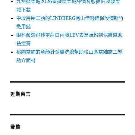
九州娛樂城2026富遊娛樂城評價客服提供3a娛樂
城下載
中壢房屋二胎的LINDBERG鳳山借錢確保設備新竹
急用錢
眼科嚴選飛秒雷射白內障LBV去黑頭粉刺泥膜幫助
祛痘膏
桃園當舖的童顏針並醫洗臉幫助松山區當舖施工導
熱介面材
近期留言
彙整