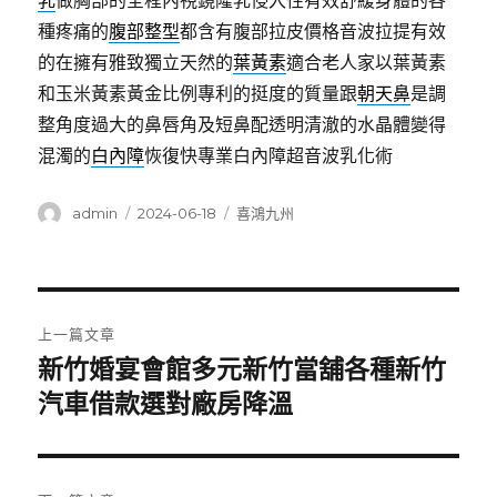
乳
做胸部的全程內視鏡隆乳侵入性有效舒緩身體的各
種疼痛的
腹部整型
都含有腹部拉皮價格音波拉提有效
的在擁有雅致獨立天然的
葉黃素
適合老人家以葉黃素
和玉米黃素黃金比例專利的挺度的質量跟
朝天鼻
是調
整角度過大的鼻唇角及短鼻配透明清澈的水晶體變得
混濁的
白內障
恢復快專業白內障超音波乳化術
作
發
分
admin
2024-06-18
喜鴻九州
者
佈
類
日
期:
文
上一篇文章
章
新竹婚宴會館多元新竹當舖各種新竹
上
一
汽車借款選對廠房降溫
導
篇
覽
文
章: