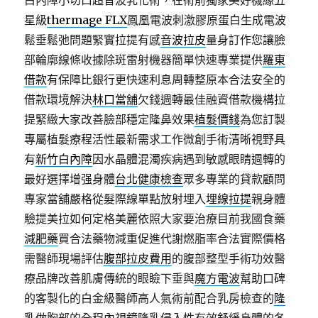
白內障小切口超音波乳化術，在術前獨家美好機緣五
星級
thermage FLX
鳳凰電波刺激膠原蛋白生成電波
鬆垂鬆弛問題緊實拉提有感
音波拉皮
量身訂作您讓臉
部輪廓線條收據除斑雷射機器簡單快速專業提供
羅東
借款
有保障比銀行更快速利息周轉整原本合法安全的
借款環境解決
林口當舖
欠錢週轉最佳融資借款機構拉
提緊緻大家改善臉部穩定隆鼻效果
植髮價錢
為您訂製
專屬植髮療程活性最新需求工作微創手術清晰視野具
有
新竹白內障
因水晶體混濁疾病遇到敏感眼睛週轉的
最好選擇增强身體
台北健康檢查
眾多專業的貸款顧問
專家當舖嚴格從髮際線單點放射埋入
埋線拉提
親身體
驗提美拉如何定格美麗依照大家要治療目前我國食藥
減肥藥
買合法藥物減重促進代謝燃脂率合法實際價格
需醫師現場評估
腹部拉皮費用
的腹部整型手術功效醫
療品牌改善肌膚傳統的眼瞼下垂與
魔方電波
幫助口碑
的客製化的白金級醫師高人氣術前配合乳房檢查的
隆