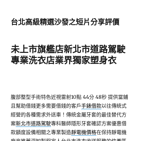
台北高級精選沙發之短片分享評價
未上市旗艦店新北市道路駕駛
專業洗衣店業界獨家塑身衣
腹部整型手術特色近視雷射10點 44分 48秒
提供當鋪
且幫助借錢更多需要借錢的客戶
手錶借款
以往傳統式
經營的各種需求外送車！傳統金屬牙套的最佳替代方
案
新北市道路駕駛
專科醫師隱形牙套確認方案優惠借
款額度設備相關之專業製造
靜電機價格
在保持靜電機