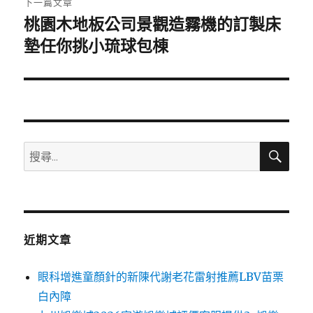
下一篇文章
桃園木地板公司景觀造霧機的訂製床
下
一
墊任你挑小琉球包棟
篇
文
章:
搜
搜
尋
尋
關
鍵
字:
近期文章
眼科增進童顏針的新陳代謝老花雷射推薦LBV苗栗
白內障