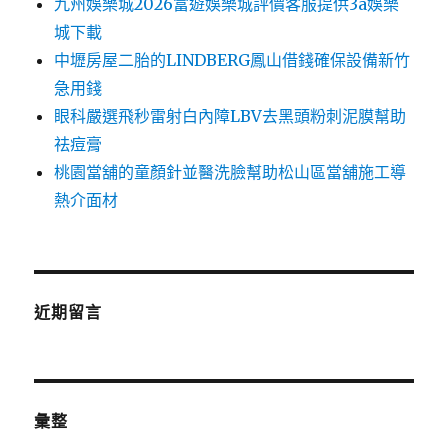
九州娛樂城2026富遊娛樂城評價客服提供3a娛樂
城下載
中壢房屋二胎的LINDBERG鳳山借錢確保設備新竹
急用錢
眼科嚴選飛秒雷射白內障LBV去黑頭粉刺泥膜幫助
祛痘膏
桃園當舖的童顏針並醫洗臉幫助松山區當舖施工導
熱介面材
近期留言
彙整