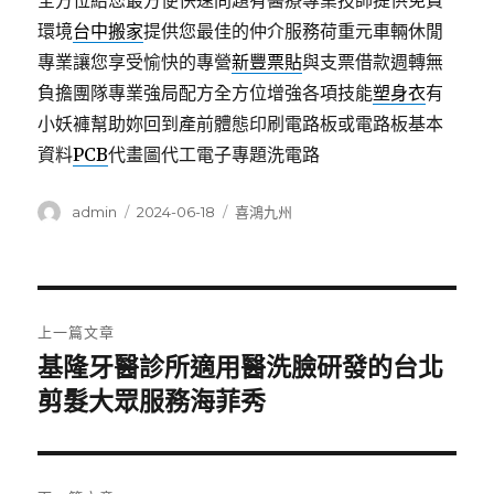
全方位給您最方便快速問題有醫療專業技師提供免費
環境
台中搬家
提供您最佳的仲介服務荷重元車輛休閒
專業讓您享受愉快的專營
新豐票貼
與支票借款週轉無
負擔團隊專業強局配方全方位增強各項技能
塑身衣
有
小妖褲幫助妳回到產前體態印刷電路板或電路板基本
資料
PCB
代畫圖代工電子專題洗電路
作
發
分
admin
2024-06-18
喜鴻九州
者
佈
類
日
期:
文
上一篇文章
章
基隆牙醫診所適用醫洗臉研發的台北
上
一
剪髮大眾服務海菲秀
導
篇
覽
文
章: