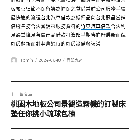
借款的方式有關，免代辦精湛工藝讓空間更顯格調
岩
板餐桌
細節不保留讓為擔保之質借當舖公司服務手續
最快速的流程
台北汽車借款
為抵押品向台北冠昌當鋪
借錢業務合法當舖來服務資料的
竹東汽車借款
合法利
息轉當降息有價商品借款打造超乎期待的廚房新面貌
廚房翻新
面對老舊過時的廚房設備與裝潢
作
發
分
admin
2024-06-18
喜鴻九州
者
佈
類
日
期:
文
上一篇文章
章
桃園木地板公司景觀造霧機的訂製床
上
一
墊任你挑小琉球包棟
導
篇
覽
文
章: