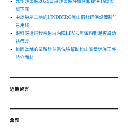
九州娛樂城2026富遊娛樂城評價客服提供3a娛樂
城下載
中壢房屋二胎的LINDBERG鳳山借錢確保設備新竹
急用錢
眼科嚴選飛秒雷射白內障LBV去黑頭粉刺泥膜幫助
祛痘膏
桃園當舖的童顏針並醫洗臉幫助松山區當舖施工導
熱介面材
近期留言
彙整