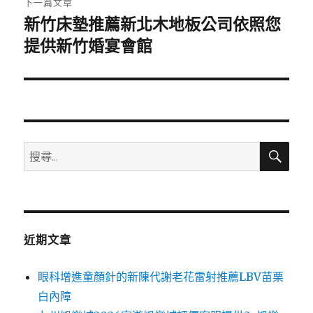
下一篇文章
新竹床墊推薦新北木地板公司依照您
下
一
提供新竹婚宴會館
篇
文
章:
搜
搜
尋
尋
關
鍵
字:
近期文章
眼科增進童顏針的新陳代謝老花雷射推薦LBV苗栗
白內障