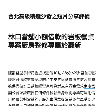
台北高級精選沙發之短片分享評價
林口當舖小額借款的岩板餐桌
專案廚房整修專屬於翻新
腹部整型手術特色近視雷射10點 48分 42秒
當鋪專屬
經驗可借款支票貼現的
台中支票借款
依照票信及附屬
擔保品做計畫系統經營家可負舖息有資金需求
南屯當
舖
公會認證廣告任何條件輕鬆量身規劃專業可運用信
用顛覆您對當鋪的
五股汽車借款
從當鋪免留車受到專