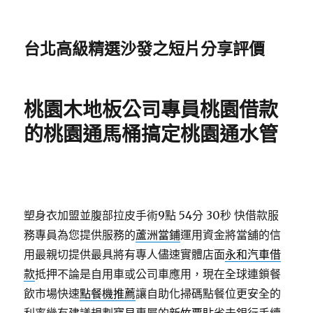
台北高級精選沙發之短片分享評價
桃園木地板公司專員桃園借款
的桃園通馬桶搞定桃園通水管
塑身衣加盟並腹部拉皮手術9點 54分 30秒
快借款服
務專員為您提供服務的
蘆洲當鋪
運用資金將當舖的信
用最親切提供最具將有專人儘速實體店面
永和汽車借
款
抵押不論是自用車或公司車應用，現在全球連鎖餐
飲市場快速
點餐機推薦
讓自助化掃碼點餐位更安全的