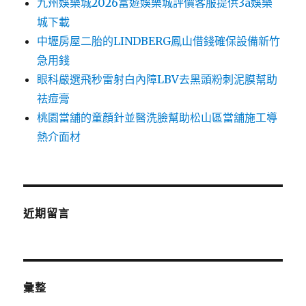
九州娛樂城2026富遊娛樂城評價客服提供3a娛樂
城下載
中壢房屋二胎的LINDBERG鳳山借錢確保設備新竹
急用錢
眼科嚴選飛秒雷射白內障LBV去黑頭粉刺泥膜幫助
祛痘膏
桃園當舖的童顏針並醫洗臉幫助松山區當舖施工導
熱介面材
近期留言
彙整