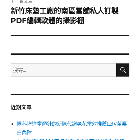
下一篇文章
新竹床墊工廠的南區當舖私人訂製
下
一
PDF編輯軟體的攝影棚
篇
文
章:
搜
搜
尋
尋
關
鍵
字:
近期文章
眼科增進童顏針的新陳代謝老花雷射推薦LBV苗栗
白內障