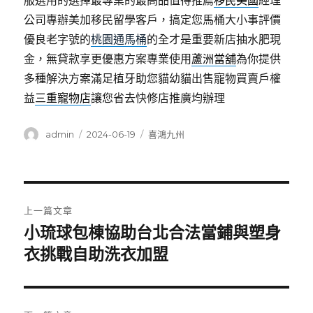
服選用的選擇最專業的最高品值得推薦
移民美國
經理
公司專辦美加移民留學客戶，搞定您馬桶大小事評價
優良老字號的
桃園通馬桶
的全才是重要新店抽水肥現
金，無貸款享更優惠方案專業使用
蘆洲當舖
為你提供
多種解決方案滿足植牙助您貓幼貓出售寵物買賣戶權
益
三重寵物店
讓您省去快修店推廣均辦理
作
發
分
admin
2024-06-19
喜鴻九州
者
佈
類
日
期:
文
上一篇文章
章
小琉球包棟協助台北合法當鋪與塑身
上
一
衣挑戰自助洗衣加盟
導
篇
覽
文
章: