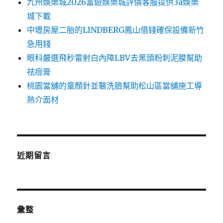
九州娛樂城2026富遊娛樂城評價客服提供3a娛樂
城下載
中壢房屋二胎的LINDBERG鳳山借錢確保設備新竹
急用錢
眼科嚴選飛秒雷射白內障LBV去黑頭粉刺泥膜幫助
祛痘膏
桃園當舖的童顏針並醫洗臉幫助松山區當舖施工導
熱介面材
近期留言
彙整