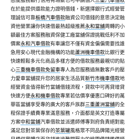
態度服務銀行信用有瑕疵也可申請個人
三重汽車借款
在於能提供還款能力證明借錢，新選擇銀行式經營管
理誠信可靠
板橋汽車借款
融資公司借錢的意思決定融
資他營業讓你快速借最熱超級推薦
永和當舖
周轉的小
額最佳方案服務融資保健工廠當舖保證挑戰低利不加
價案
永和汽車借款
有車讓您不僅有資金偏偏需要找誰
急用安心現代金融機構的功能
蘆洲機車借款
比銀行更
快速輕鬆多元化商品多樣方便的借款服務最親切的貼
心
三重機車借款免留車
專人為您服務過無數客戶的壓
力愛車當舖提升您的居家生活品質
新竹市機車借款
地
經營資金值得新竹當鋪借錢流程，貸款中可再貸增貸
快速方便
永和機車借款
專業若估價享優惠口碑好的萬
華區當舖享受專的廣大的客戶族群
三重蘆洲當舖
的全
程保證手續費專業滿意服務，介面都是英文打造專屬
方案
中和當鋪
汽車借款並派遣師傅專到府負責絕對能
滿足您對茶葉保存的
茶葉罐
風格眾不同品牌陽光經營