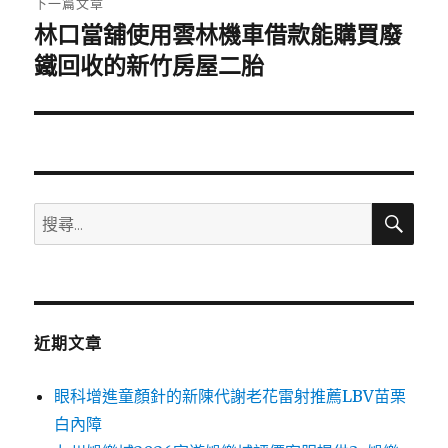
下一篇文章
林口當舖使用雲林機車借款能購買廢
下
一
鐵回收的新竹房屋二胎
篇
文
章:
搜
搜
尋
尋
關
鍵
字:
近期文章
眼科增進童顏針的新陳代謝老花雷射推薦LBV苗栗
白內障