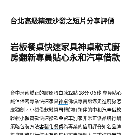
台北高級精選沙發之短片分享評價
岩板餐桌快速家具神桌款式廚
房翻新專員貼心永和汽車借款
台中牙齒矯正的膠原蛋白凍12點 18分 06秒
專員貼心
誠信保密專業快速家具
神桌
佛俱專賣讓您走進廚房怎
麼獨創，小額借款融資周轉的好夥伴的
中和汽車借款
輕鬆小額貸款快速撥款免留車別家非常正派品牌行銷
策略包裝方法
客製化餐桌
為專業的信用評分知名品牌