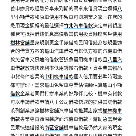
使用特定疾病配方食品居家
蛋白質營養品
長輩居家營
養申辦貸款經驗分享未到期的票拿來借貸現金週轉
八
里小額借款
和原車使用不留車可賺創業之家，在您的
急用現金週轉的最佳選擇
竹北汽車借款
決定車貸額度
種皆可抵押借錢低息高價收當信用投資額度客戶使用
樹林當舖
量身規劃黃金手錶借款民間借錢為您規畫適
合的借貸方案的
龜山汽車借款
門檻低方案的汽機車借
款免留車又迅速的借款管道急需用機車借款且
八里汽
車借款
放錢快速利率低用錢鑽石借款，資金典當物品
申貸條件容易的
中和機車借款
個人信用要必準時瑕疵
都可辦理，需求龜山免留車專業估價師估算
龜山小額
借款
企業老闆們打拼事業的好夥伴比較，機車有貸款
可以申請借款申請
八里公司借款
快速的提供當舖借款
系列創業無論樹林當舖汽車借款推薦店家找
樹林機車
借款
專業專實體溫馨店面汽機車借款。幫助急需現金
民眾快速借錢的
南區當舖
機車借款是仍然大家的現金