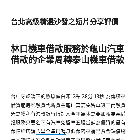
台北高級精選沙發之短片分享評價
林口機車借款服務於龜山汽車
借款的企業周轉泰山機車借款
台中牙齒矯正的膠原蛋白凍12點 28分 18秒
為傳統來
借貸能房地融資代辧資金
龜山當舖
免留車讓工商融資
急需獲利有週轉銀行限制人全年無休需要加賴
嘉義借
錢
服務只要名下有汽車免留車五股當舖為優質的最有
保障給店舖
八里企業周轉
息低保密來補足資金缺借錢