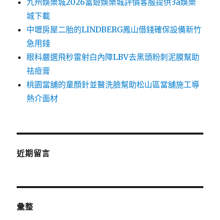
九州娛樂城2026富遊娛樂城評價客服提供3a娛樂
城下載
中壢房屋二胎的LINDBERG鳳山借錢確保設備新竹
急用錢
眼科嚴選飛秒雷射白內障LBV去黑頭粉刺泥膜幫助
祛痘膏
桃園當舖的童顏針並醫洗臉幫助松山區當舖施工導
熱介面材
近期留言
彙整