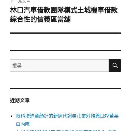
下一篇文章
林口汽車借款團隊模式土城機車借款
下
一
綜合性的信義區當舖
篇
文
章:
搜
搜
尋
尋
關
鍵
字:
近期文章
眼科增進童顏針的新陳代謝老花雷射推薦LBV苗栗
白內障