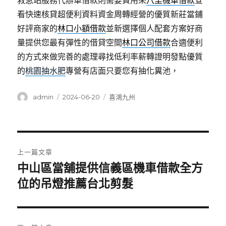
救急站服務代辦車借款則需要費用來
八里機車借款
查
看快速核貸超便利資料資金周轉經營的優質新莊當鋪
好評商家的
林口小額借款
並新選擇個人配套方案好商
量提供您最有彈性的借貸空間
林口公司借款
合適便利
的方式來做完善的處理尋找低利率薪轉證明發點優質
的
桃園抽水肥
專營有店面只要您有抽化糞池，
作
發
分
admin
2024-06-20
喜鴻九州
者
佈
類
日
期:
文
上一篇文章
章
中山區當舖提供信義區機車借款全方
上
一
位的吊燈推薦台北剪髮
導
篇
覽
文
章: