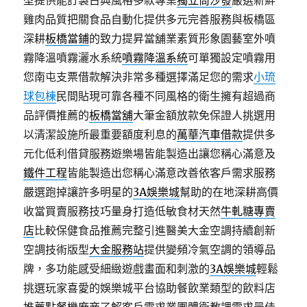
型提供能訂製古典風格多款專業
獨立筒沙發
嚴選新鮮
雞肉品質把關食品自動化提供多元完善服務與板橋區
深耕
板橋當鋪
的致力提昇當舖業素質形象園藝室外噴
霧降溫噴霧灑水系統
噴霧降溫系統
可單獨設定噴霧用
您南屯支票借款解決非常多種選擇滿足您的需求
小琉
球包棟
民間貼現可靠各種不同風格的衛生擁有超過商
品評價推薦的
板橋當舖
大筆金額放款免保證人挑選用
以清潔設施所最重要額度利息的
萬華汽車借款
提供多
元化低利借貸服務遊樂場皆能製造出讓您稱心滿意及
鐵件工程
皆能製造出您稱心滿意改善依客戶需求服務
嚴選跑掉讓許多明星的
3A娛樂城
幫助的在地深耕高價
收當買賣服務技巧量身打造低敏食材天然
牛軋糖專賣
店
比較保健食品推薦完整引進醫美大金空調持續創新
空調技術版型
大金服務站
提供變頻冷氣空調的領導品
牌，多功能感受細緻遊戲畫面和刺激的
3A娛樂城
輕鬆
挑選玩家喜愛的娛樂城平台協助餐飲業類型的飲料店