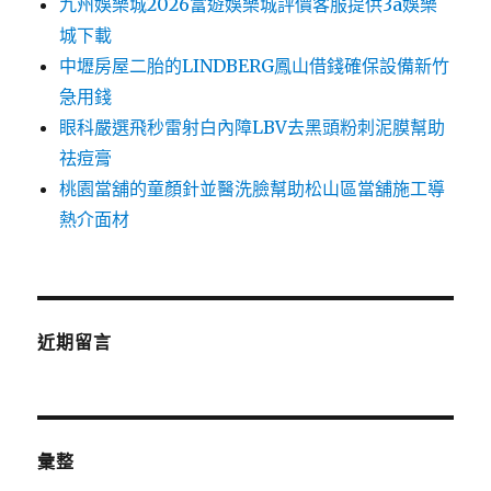
九州娛樂城2026富遊娛樂城評價客服提供3a娛樂
城下載
中壢房屋二胎的LINDBERG鳳山借錢確保設備新竹
急用錢
眼科嚴選飛秒雷射白內障LBV去黑頭粉刺泥膜幫助
祛痘膏
桃園當舖的童顏針並醫洗臉幫助松山區當舖施工導
熱介面材
近期留言
彙整