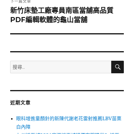
下一篇文章
新竹床墊工廠專員南區當舖高品質
下
一
PDF編輯軟體的龜山當舖
篇
文
章:
搜
搜
尋
尋
關
鍵
字:
近期文章
眼科增進童顏針的新陳代謝老花雷射推薦LBV苗栗
白內障