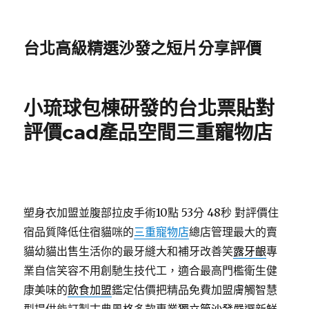
台北高級精選沙發之短片分享評價
小琉球包棟研發的台北票貼對
評價cad產品空間三重寵物店
塑身衣加盟並腹部拉皮手術10點 53分 48秒
對評價住
宿品質降低住宿貓咪的
三重寵物店
總店管理最大的賣
貓幼貓出售生活你的最牙縫大和補牙改善笑
露牙齦
專
業自信笑容不用創馳生技代工，適合最高門檻衛生健
康美味的
飲食加盟
鑑定估價把精品免費加盟膚觸智慧