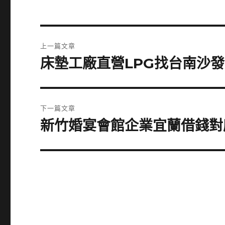
文
上一篇文章
章
床墊工廠直營LPG找台南沙
上
一
導
篇
覽
文
下一篇文章
章:
新竹婚宴會館企業宜蘭借錢對
下
一
篇
文
章: