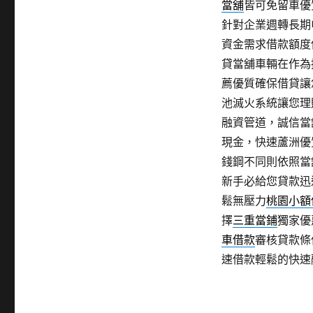
當舖
皆可免留車優
針對企業週轉長期
資金需求借款額度
貸當舖車輛在作為
薦優質確保借貸讓
池滅火系統讓您理
融資管道，誠信當
現金，快速蘆洲優
錢鋼不同則依照當
新手必給您貸款迅
鬆無壓力
桃園小額
擇
三重當鋪
獨家優
車借款
審核貸款條
速借款輕鬆的快速