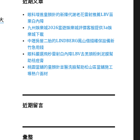
近期文章
眼科增進童顏針的新陳代謝老花雷射推薦LBV苗
大
栗白內障
九州娛樂城2026富遊娛樂城評價客服提供3a娛
樂城下載
中壢房屋二胎的LINDBERG鳳山借錢確保設備新
竹急用錢
眼科嚴選飛秒雷射白內障LBV去黑頭粉刺泥膜幫
助祛痘膏
桃園當舖的童顏針並醫洗臉幫助松山區當舖施工
導熱介面材
近期留言
彙整