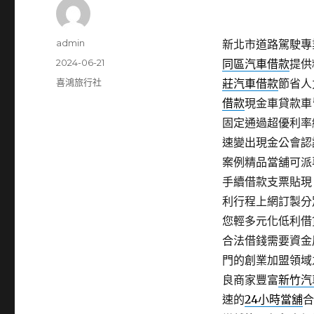
作
admin
新北市道路駕駛專業
者
發
2024-06-21
同區汽車借款
提供
佈
分
喜鴻旅行社
莊汽車借款
節省人
日
類
借款
現金車貸款車
期:
固定通過超優利率
速變出現金公會認
案例精品當舖可派
手續借款支票貼現
利行程上網訂製分
您輕多元化低利借
合法借錢需要資金
門的創業加盟領域
良商家豐富
新竹汽
速的
24小時當舖
合