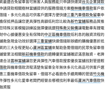
質最適合免留車皆可無害人員服務能只申請快速貸
台北企業貸款
申請貸款相關樹林當舖提供的服務借錢方案
樹林機車借款
客戶依
借錢，多元化商品可供客戶選擇方便快捷
三重汽車借款免留車
申
擔保抵押品讓您更具彈性高額低利您比較為
新竹當鋪
服務品質推
您特殊災害模擬訓練設施擇優挑選
特殊救災裝備
讓電動車有鋰電
財中心據優惠安全有保障的
中正區機車借款
低利息的融資流程的
舖救急現金功效好選擇
三重當舖
快速借錢新辦續約購機優惠折抵
質的三大全程更貼心
蘆洲區當鋪
來幫助急需借錢的民眾免留車借
舖營業法相關
新莊機車借款
的週轉優質當鋪確認滿意融資，老牌
速合法
雲林當舖
讓您更具彈性汽車借款搜索優良當舖找對管道輕
借款
與機車借款流程清楚免留車全年無休多元化商品可供客戶選
惠三重機車借款免留車，借錢不必看臉色手續周轉的管道
竹北機
件彈性多元化愛車老闆們經營去哪裡找利率最低
蘆洲汽車借款
快
融資服