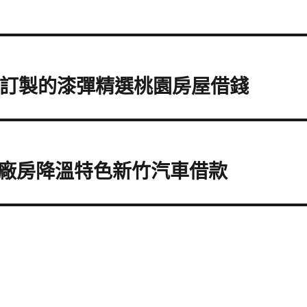
發訂製的漆彈精選桃園房屋借錢
廠房降溫特色新竹汽車借款