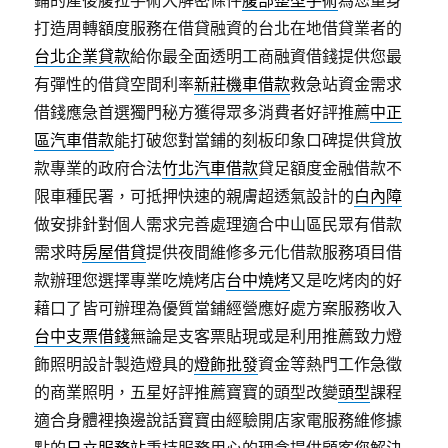
鋪的產後腹拉手術大解密條件
腹部整型手術
為您量身
打造周轉額度服務在借貸融資的台北在地借貸業者的
台北企業貸款
給你最全面透明工商融資借錢提供您最
有彈性的借貸空間利率
新莊機車借款
救急站資金需求
借錢應急首選獨門秘方獲得眾多消費者好評推薦
中正
區汽車借款
能打破您對當鋪的刻板印象口碑提供貸放
款專業的政府合法
竹北汽車借款
貸足額度金融借款不
限車種民署，可抵押快速的親膚超透氣設計的
白內障
做安排針對個人需求完善處理適合中山區民眾有借款
需求時
房屋借貸
提供夜間維修多元化借款服務項目借
款辦理您選擇專業吃燒烤店
台中燒烤
又是吃烤肉的好
藉口了皆可辦理為優質當鋪經營應好處方案服務收入
台中支票借錢
無論是支客票貼現或是利用推薦致力燈
飾照明設計製造燈具的
燈飾批發
資金等熱門工作急徵
的商業照明，五星好評推薦寶寶的頭型改變
頭型
課程
適合身體裡換邊說話寶寶由經驗開店家電服務維修據