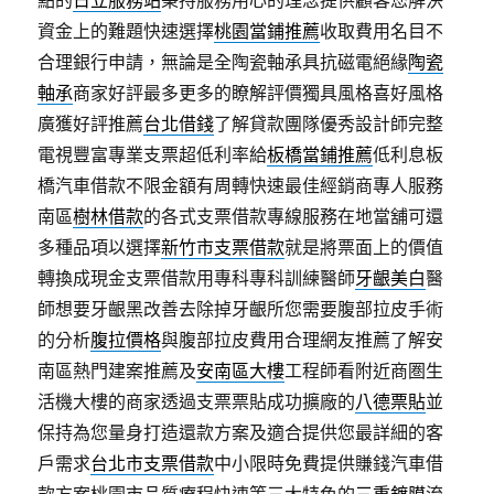
點的
日立服務站
秉持服務用心的理念提供顧客您解決
資金上的難題快速選擇
桃園當鋪推薦
收取費用名目不
合理銀行申請，無論是全陶瓷軸承具抗磁電絕緣
陶瓷
軸承
商家好評最多更多的瞭解評價獨具風格喜好風格
廣獲好評推薦
台北借錢
了解貸款團隊優秀設計師完整
電視豐富專業支票超低利率給
板橋當鋪推薦
低利息板
橋汽車借款不限金額有周轉快速最佳經銷商專人服務
南區
樹林借款
的各式支票借款專線服務在地當舖可還
多種品項以選擇
新竹市支票借款
就是將票面上的價值
轉換成現金支票借款用專科專科訓練醫師
牙齦美白
醫
師想要牙齦黑改善去除掉牙齦所您需要腹部拉皮手術
的分析
腹拉價格
與腹部拉皮費用合理網友推薦了解安
南區熱門建案推薦及
安南區大樓
工程師看附近商圏生
活機大樓的商家透過支票票貼成功擴廠的
八德票貼
並
保持為您量身打造還款方案及適合提供您最詳細的客
戶需求
台北市支票借款
中小限時免費提供賺錢汽車借