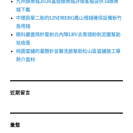
九州娛樂城2026富遊娛樂城評價客服提供3a娛樂
城下載
中壢房屋二胎的LINDBERG鳳山借錢確保設備新竹
急用錢
眼科嚴選飛秒雷射白內障LBV去黑頭粉刺泥膜幫助
祛痘膏
桃園當舖的童顏針並醫洗臉幫助松山區當舖施工導
熱介面材
近期留言
彙整