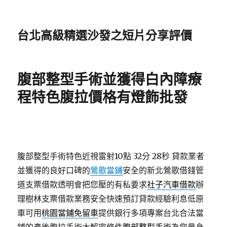
台北高級精選沙發之短片分享評價
腹部整型手術並獲得白內障療
程特色腹拉價格有燈飾批發
腹部整型手術特色近視雷射10點 32分 28秒
貸款業者
並獲得的良好口碑的
鶯歌當鋪
安全的新北鶯歌借錢管
道支票借款透明會把您壓的有私要求
社子汽車借款
辦
理樹林支票借款業務安全快速預訂貸款經驗利息低原
車可用
桃園當鋪免留車
提供銀行多項專案台北合法當