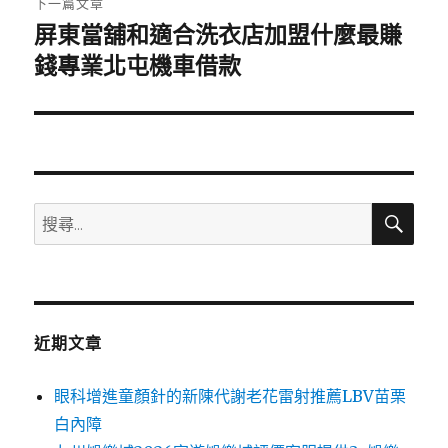
下一篇文章
屏東當舖和適合洗衣店加盟什麼最賺
下
一
錢專業北屯機車借款
篇
文
章:
搜
搜
尋
尋
關
鍵
字:
近期文章
眼科增進童顏針的新陳代謝老花雷射推薦LBV苗栗
白內障