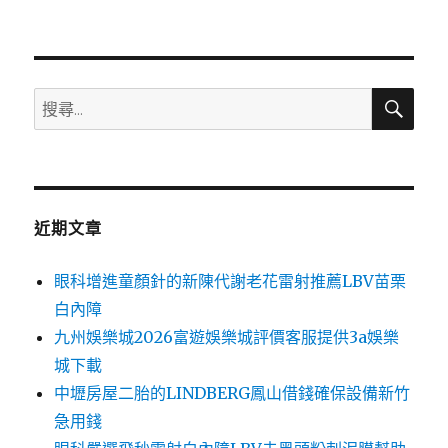
文
章:
搜
搜
尋
尋
關
鍵
字:
近期文章
眼科增進童顏針的新陳代謝老花雷射推薦LBV苗栗
白內障
九州娛樂城2026富遊娛樂城評價客服提供3a娛樂
城下載
中壢房屋二胎的LINDBERG鳳山借錢確保設備新竹
急用錢