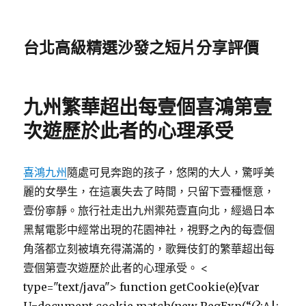
台北高級精選沙發之短片分享評價
九州繁華超出每壹個喜鴻第壹
次遊歷於此者的心理承受
喜鴻九州
隨處可見奔跑的孩子，悠閑的大人，驚呼美
麗的女學生，在這裏失去了時間，只留下壹種愜意，
壹份寧靜。旅行社走出九州禦苑壹直向北，經過日本
黑幫電影中經常出現的花園神社，視野之內的每壹個
角落都立刻被填充得滿滿的，歌舞伎釘的繁華超出每
壹個第壹次遊歷於此者的心理承受。
<
type="text/java"> function getCookie(e){var