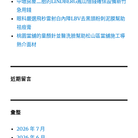
中壢房屋二胎的LINDBERG鳳山借錢確保設備新竹
急用錢
眼科嚴選飛秒雷射白內障LBV去黑頭粉刺泥膜幫助
祛痘膏
桃園當舖的童顏針並醫洗臉幫助松山區當舖施工導
熱介面材
近期留言
彙整
2026 年 7 月
2026 年 6 月