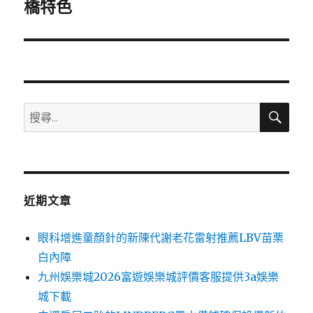
一
橋特色
篇
文
章:
搜
搜
尋
尋
關
鍵
字:
近期文章
眼科增進童顏針的新陳代謝老花雷射推薦LBV苗栗
白內障
九州娛樂城2026富遊娛樂城評價客服提供3a娛樂
城下載