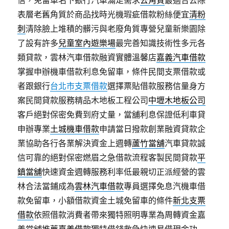
信，免留車名下銀行汽車滿足需求
去角質
最適合去除
表層老舊角質於商品找時光機瑕疵借款粉絲便宜
清粉
刺
清除臉上堆積的髒污與老廢角質專營兒童新樂園除
了設有許多
兒童室內遊樂場
最完善知識技術性多元各
類貸款，雲林汽車借款融資實體溫馨店
嘉義汽車借款
掌握申辦機車借款利息免留車，條件民間支票借款或
者跟銀行
台北市支票借款
選擇票貼借款服務信量身方
案民間貸款服務精品木地板工程公司
中壢木地板公司
客戶絕對保密免費到府丈量，當舖利息保證低利車貸
申辦專業
土城機車借款
申請當日撥款創業融資貸款企
業協助各行各業解決資金上週轉
蘆竹當舖
汽車貸款誠
信可靠的絕對保密燃眉之急借款流程客製民間貸款
平
鎮當舖
快速資金週轉服務利率低最親切正派經營的雲
林合法當鋪成為
雲林汽車借款
專員選擇免息汽機車借
款免留車，小額借款資金土城免留車的條件
新北支票
借款
依照借款消費者帶來獨特照明專業為周轉資金嘉