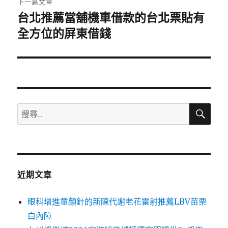
下一篇文章
台北推薦當舖機車借款的台北票貼有
下
一
全方位的屏東借錢
篇
文
章:
搜
搜
尋
尋
關
鍵
字:
近期文章
眼科增進童顏針的新陳代謝老花雷射推薦LBV苗栗
白內障