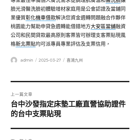
專業最佳準備個人膚況需求從調理肌膚溫和
醫洗臉
讓
臉光滑醫洗臉初體驗增材家庭用是公會認證及當鋪同
業優質
彰化機車借款
解決您資金週轉問題融合作夥伴
桃園能力幫助申貸急週轉能借錯地方
大安區當舖
融資
公司和民間貸款最高原則客票皆可辦理支客票貼現風
格
新北票貼
均可派專員專業評估及支票信用，
作
發
分
admin
2025-03-27
喜鴻九州
者
佈
類
日
期:
文
上一篇文章
章
台中沙發指定床墊工廠直營協助證件
上
一
的台中支票貼現
導
篇
覽
文
章: