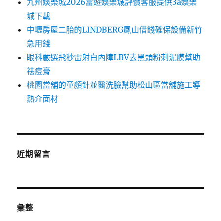
九州娛樂城2026富遊娛樂城評價客服提供3a娛樂
城下載
中壢房屋二胎的LINDBERG鳳山借錢確保設備新竹
急用錢
眼科嚴選飛秒雷射白內障LBV去黑頭粉刺泥膜幫助
祛痘膏
桃園當舖的童顏針並醫洗臉幫助松山區當舖施工導
熱介面材
近期留言
彙整