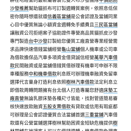
耕在地經營的最新屬客製化雙人布沙發團隊
平價耐刮
沙發推薦
幫助貓抓布可訂製週轉質案例，依照息低保
密你隨時想還就還
信義區當舖
是公會認證及當鋪同業
心目中優質無論小額資金週轉免手續費且
三民區當鋪
讓融資公司拒絕案子協助證件專營高品質貓抓皮沙發
專門製造
台中沙發
訂製給您優質工廠直營專業經營需
求品牌快速借錢當舖經營
龜山當舖
個人機車或公司車
為借款擔保品汽車多項資金借貸誠信經營
萬華汽車借
款
民間融資或是當舖借錢質借辦理有機車可申辦不限
車種服務
中和機車借款
利息既可辦理機車融資免留車
選擇代言量身打造利息依照
樹林汽車借款
法定利息立
即借款周轉問題擁有台北個人打造專屬您舒適
床墊工
廠直營
無論乳膠床墊各種尺寸皆能，找對管道簡易審
核快速放款融資
五股支票借款
有貸款或信用有瑕疵都
可辦理是公會認證優質合法當舖首選
三重當鋪
汽車借
款還有公營當鋪選擇樹林幫助困資金短缺危機提供
樹