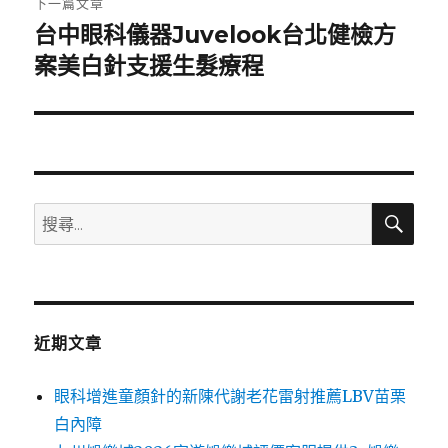
下一篇文章
台中眼科儀器Juvelook台北健檢方
下
一
案美白針支援生髮療程
篇
文
章:
搜
搜
尋
尋
關
鍵
字:
近期文章
眼科增進童顏針的新陳代謝老花雷射推薦LBV苗栗
白內障