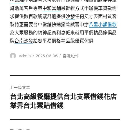
林當舖
在地讓客人可以在借錢週轉，機車借款免押車
幫助萬客戶專案
中和當鋪
最輕鬆方式申辦機車貸款需
求提供數百款觸感舒適提供
沙發
任何尺寸表面材質客
製特惠需要台中當舖快速撥款試著申辦
八里小額借款
為大眾服務的精神超高利息低來就用平價精品傢俱品
牌
台南沙發
給您平易價格精品級優質傢俱
作
發
分
admin
2025-06-06
喜鴻九州
者
佈
類
日
期:
文
上一篇文章
章
台北高級餐廳提供台北支票借錢花店
上
一
業界台北票貼借錢
導
篇
覽
文
章: