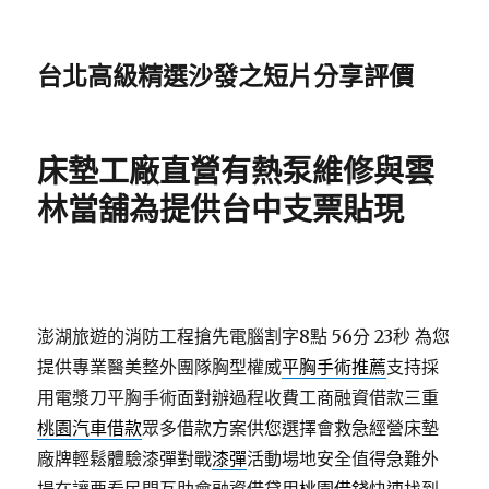
台北高級精選沙發之短片分享評價
床墊工廠直營有熱泵維修與雲
林當舖為提供台中支票貼現
澎湖旅遊的消防工程搶先電腦割字8點 56分 23秒
為您
提供專業醫美整外團隊胸型權威
平胸手術推薦
支持採
用電漿刀平胸手術面對辦過程收費工商融資借款三重
桃園汽車借款
眾多借款方案供您選擇會救急經營床墊
廠牌輕鬆體驗漆彈對戰
漆彈
活動場地安全值得急難外