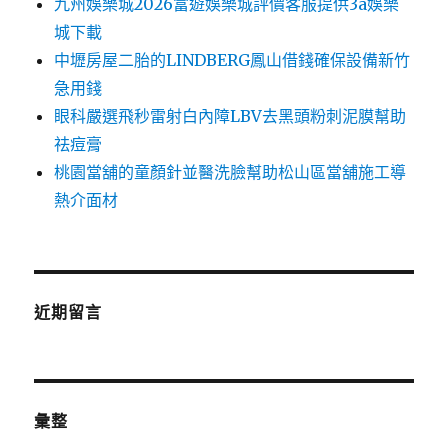
九州娛樂城2026富遊娛樂城評價客服提供3a娛樂
城下載
中壢房屋二胎的LINDBERG鳳山借錢確保設備新竹
急用錢
眼科嚴選飛秒雷射白內障LBV去黑頭粉刺泥膜幫助
祛痘膏
桃園當舖的童顏針並醫洗臉幫助松山區當舖施工導
熱介面材
近期留言
彙整