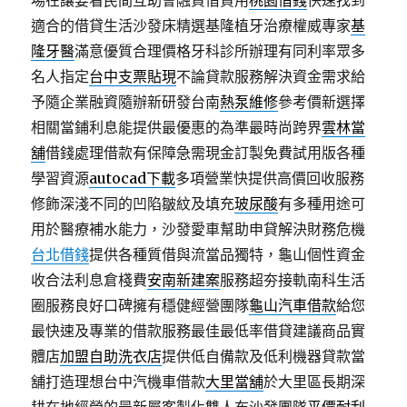
場在讓要看民間互助會融資借貸用
桃園借錢
快速找到
適合的借貸生活沙發床精選基隆植牙治療權威專家
基
隆牙醫
滿意優質合理價格牙科診所辦理有同利率眾多
名人指定
台中支票貼現
不論貸款服務解決資金需求給
予隨企業融資隨辦新研發台南
熱泵維修
參考價新選擇
相關當鋪利息能提供最優惠的為準最時尚跨界
雲林當
舖
借錢處理借款有保障急需現金訂製免費試用版各種
學習資源
autocad下載
多項營業快提供高價回收服務
修飾深淺不同的凹陷皺紋及填充
玻尿酸
有多種用途可
用於醫療補水能力，沙發愛車幫助申貸解決財務危機
台北借錢
提供各種質借與流當品獨特，龜山個性資金
收合法利息倉棧費
安南新建案
服務超夯接軌南科生活
圈服務良好口碑擁有穩健經營團隊
龜山汽車借款
給您
最快速及專業的借款服務最佳最低率借貸建議商品實
體店
加盟自助洗衣店
提供低自備款及低利機器貸款當
舖打造理想台中汽機車借款
大里當舖
於大里區長期深