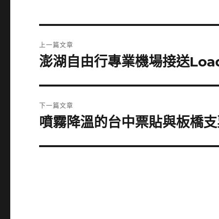
文
上一篇文章
章
澎湖自由行專業機場接送Load
上
一
導
篇
覽
文
下一篇文章
章:
噴霧降溫的台中票貼與板橋支
下
一
篇
文
章: