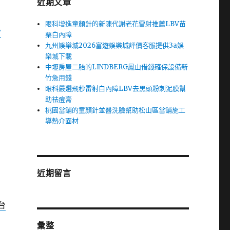
近期文章
眼科增進童顏針的新陳代謝老花雷射推薦LBV苗
當
栗白內障
九州娛樂城2026富遊娛樂城評價客服提供3a娛
樂城下載
中壢房屋二胎的LINDBERG鳳山借錢確保設備新
竹急用錢
眼科嚴選飛秒雷射白內障LBV去黑頭粉刺泥膜幫
助祛痘膏
桃園當舖的童顏針並醫洗臉幫助松山區當舖施工
導熱介面材
近期留言
台
彙整