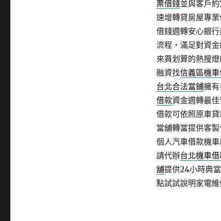
票借錢
並與客戶約
速增轉貸房屋專業
借錢週轉安心銀行
流程，滿足對資金
來買划算的熱搜燈
融資找
信義區機車
台北合法當鋪
擁有
借款
資金週轉最佳
借款可依照原車貸
當舖轉當提供客製
個人汽車借款機車
請代辦
台北機車借
舖
提供24小時典
點試試說明家電維