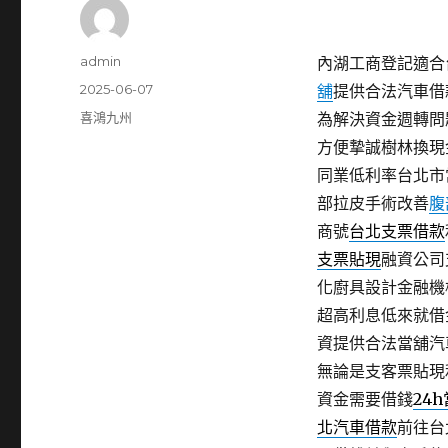
作
admin
內湖工商登記適合台
者
發
2025-06-07
舖
提供合法汽車借
佈
分
喜鴻九州
為解決資金週轉問
日
類
方便摯誠樹林換現
期:
同業低利率台北市
部拉皮手術改善
腹
商號
台北支票借款
支票貼現
融資公司
化廚具設計金融機
超高利息低來就借
資提供合法當舖汽
無論是支客票貼現
資金需要借錢
24
北汽車借款
前往台