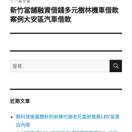
下一篇文章
新竹當舖融資借錢多元樹林機車借款
下
一
案例大安區汽車借款
篇
文
章:
搜
搜
尋
尋
關
鍵
字:
近期文章
眼科增進童顏針的新陳代謝老花雷射推薦LBV苗栗
白內障