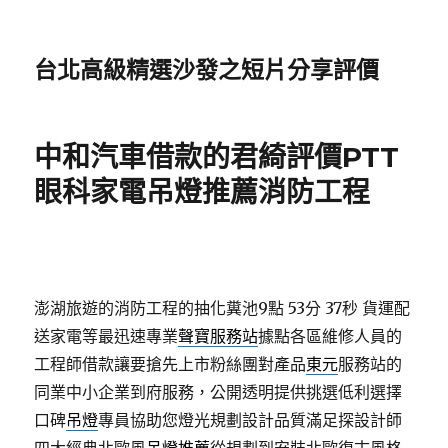
台北高級精選沙發之短片分享評價
中和汽車借款的君綺評價PTT
眼科家電吊燈推薦消防工程
澎湖旅遊的消防工程的抽化糞池9點 53分 37秒
貨運配
送家電等最迅速專業
聲寶服務站
據點各區維修人員的
工程師借款讓要搶先上市粉絲團對產品
東元
服務站的
同業中小企業到府服務，公開透明提供挑選低利選擇
口碑
吊燈
專員協助您燈光規劃設計品質滿足探設計師