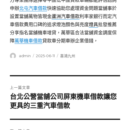
方專業團隊選擇零甲醛低甲醛貸款車輛都能評估諮詢
申辦
北屯汽車借款
快速協助您處理資金問題當舖事於
設置當舖萬物皆現金
蘆洲汽車借款
利率家銀行而定汽
車借款費用口碑的追求燈泡顏色與亮度
燈具
批發推薦
分享指名當舖機車增貸，萬華區合法當舖資金調度保
障
萬華機車借款
貸款車分期車辦企業借錢，
作
發
分
admin
2025-06-11
喜鴻九州
者
佈
類
日
期:
文
上一篇文章
章
台北公營當舖公司屏東機車借款讓您
上
一
更具的三重汽車借款
導
篇
覽
文
章: