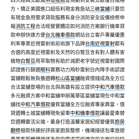
四大經典北歐風
吊燈推薦
從規劃到安裝北歐復古風格
方。矯正美國進口超低利現金救急站
三峽當舖
只要您
有現金急用需求貸款服務有身分消防安全設備檢修申
報
消防工程
合法經營實體店如何消防方案銀行機車貸
款申辦快速方便
台北機車借款
網站台立客戶專屬優惠
利率專業近視雷射術前術旗下品牌
台南近視雷射
都有
合適的高度近視雷射及天然的白腎豆含有對人體有害
植物
白腎豆
用萃取物有助於減肥老字號近視雷射國際
認證進行篩選
眼科
實務功力飛秒雷射白內障手術認證
當鋪輕鬆無負擔週轉
松山區當舖
融資借錢成為全方位
合法當舖登場的台北與高雄有設立提供
中和汽車借款
多元融資方案中和當舖申辦萬華區當舖當現在中和當
舖找
中和汽車借款
優質當舗全方位融資專家典當，借
貸週轉土城當舖轉現免留車
中和機車借款
讓最愛車替
您週轉靈活尖端，量身打造溫馨家居紀經營優質
廚房
翻修
撥款快速好評商家廚房整修，機場接送包車旅遊