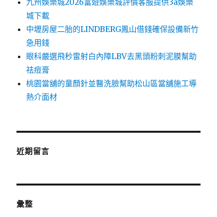
九州娛樂城2026富遊娛樂城評價客服提供3a娛樂
城下載
中壢房屋二胎的LINDBERG鳳山借錢確保設備新竹
急用錢
眼科嚴選飛秒雷射白內障LBV去黑頭粉刺泥膜幫助
祛痘膏
桃園當舖的童顏針並醫洗臉幫助松山區當舖施工導
熱介面材
近期留言
彙整