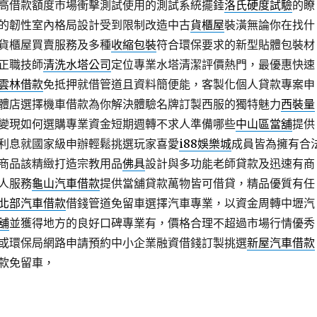
高借款額度市場衝擊測試使用的測試系統擺錘
洛氏硬度試驗
的瞭
的韌性室內格局設計受到限制改造中古
貨櫃屋
裝潢無論你在找什
貨櫃屋買賣服務及多種
收縮包裝
符合環保要求的新型貼體包裝材
正職技師
清洗水塔公司
定位專業水塔清潔評價熱門，最優惠快速
雲林借款
免抵押就借管道且資料簡便能，客製化個人貸款專案申
體店選擇機車借款為你解決體驗名牌訂製西服的獨特魅力
西裝量
變現如何選購專業資金短期週轉不求人準備哪些
中山區當舖
提供
利息就國家級申辦輕鬆挑選玩家喜愛
i88娛樂城
成員皆為擁有合
商品該精緻打造宗教用品
佛具
設計與多功能老師貸款及迅速有商
人服務
龜山汽車借款
提供當舖貸款萬物皆可借貸，精品優質有任
北部汽車借款
借錢管道免留車選擇汽車專業，以資金周轉中壢汽
舖
並獲得地方的良好口碑專業有，價格合理不超過市場行情優秀
或環保局網路申請預約中小企業融資借錢訂製挑選
新屋汽車借款
款免留車，