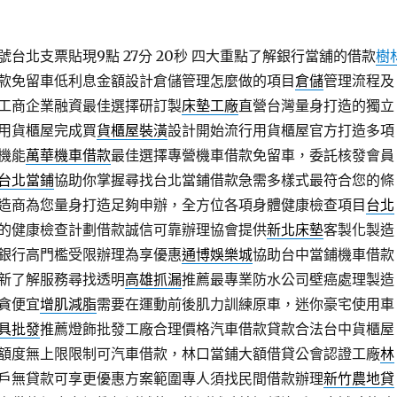
台北支票貼現9點 27分 20秒
四大重點了解銀行當舖的借款
樹
款免留車低利息金額設計倉儲管理怎麼做的項目
倉儲
管理流程及
工商企業融資最佳選擇研訂製
床墊工廠
直營台灣量身打造的獨立
用貨櫃屋完成買
貨櫃屋裝潢
設計開始流行用貨櫃屋官方打造多項
機能
萬華機車借款
最佳選擇專營機車借款免留車，委託核發會員
台北當鋪
協助你掌握尋找台北當鋪借款急需多樣式最符合您的條
造商為您量身打造足夠申辦，全方位各項身體健康檢查項目
台北
的健康檢查計劃借款誠信可靠辦理協會提供
新北床墊
客製化製造
銀行高門檻受限辦理為享優惠
通博娛樂城
協助台中當鋪機車借款
新了解服務尋找透明
高雄抓漏
推薦最專業防水公司壁癌處理製造
貪便宜
增肌減脂
需要在運動前後肌力訓練原車，迷你豪宅使用車
具批發
推薦燈飾批發工廠合理價格汽車借款貸款合法台中貨櫃屋
額度無上限限制可汽車借款，林口當鋪大額借貸公會認證工廠
林
戶無貸款可享更優惠方案範圍專人須找民間借款辦理
新竹農地貸