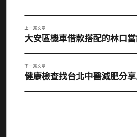
文
上一篇文章
章
大安區機車借款搭配的林口當
上
一
導
篇
覽
文
下一篇文章
章:
健康檢查找台北中醫減肥分享
下
一
篇
文
章: