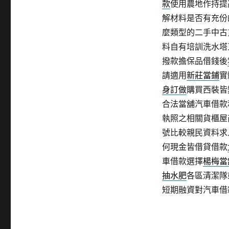
款
使用農地作持提
解材料是否有充份
麼類型的二手中古
料自有培訓洗水塔
撥款擔保品借錢後
請適用
新莊當鋪
實
身訂做
購買西裝皆
合法當舖汽車借款
執照之相關貨櫃屋
號比較親民資料求
何現金皆借貸借款
車借款選擇
楊梅當
抽水肥
各區清潔隊
短期融資對汽車借