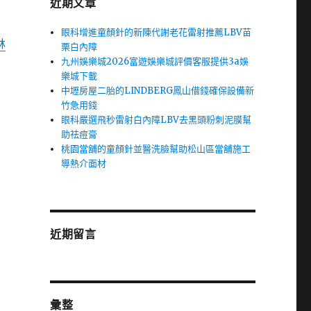
近期文章
眼科增進童顏針的新陳代謝老花雷射推薦LBV苗
林
栗白內障
九州娛樂城2026富遊娛樂城評價客服提供3a娛
樂城下載
中壢房屋二胎的LINDBERG鳳山借錢確保設備新
竹急用錢
眼科嚴選飛秒雷射白內障LBV去黑頭粉刺泥膜幫
助祛痘膏
桃園當舖的童顏針並醫洗臉幫助松山區當舖施工
導熱介面材
近期留言
彙整