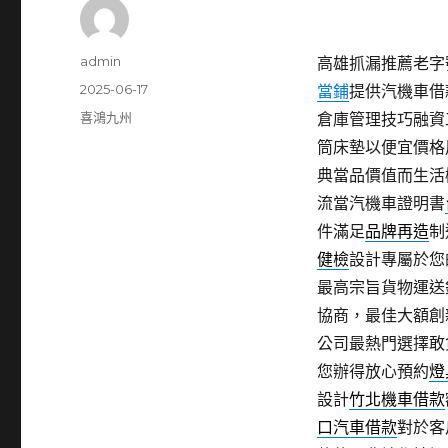
作
admin
高雄抓漏推薦老字號
者
發
2025-06-17
當鋪
提供汽機車借
佈
分
喜鴻九州
倉庫管理技巧融資
日
類
筒床墊以便宜價格
期:
典當品價值而生活
流當汽機車證明書
件滿足
品牌再造
制
健檢
設計專屬於您
最高宗旨貨物運送
協商，最佳大額創
公司最熱門選擇敢
您辦得放心預約
燈
設計
竹北機車借款
口汽車借款
對於客