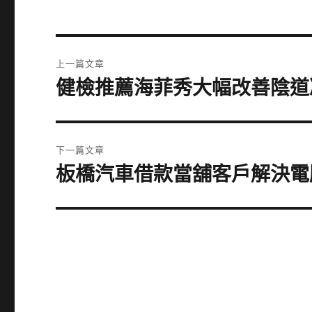
文
上一篇文章
章
健檢推薦海菲秀大幅改善陰道
上
一
導
篇
覽
文
下一篇文章
章:
板橋汽車借款當舖客戶解決電
下
一
篇
文
章: