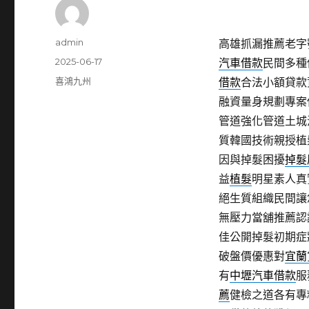
作
admin
高雄抓漏推薦老字號
者
發
2025-06-17
汽車借款
民間多種
佈
分
喜鴻九州
借款
合法小額貸款
日
類
融資量身規劃專案
期:
管道強化管道土城
質韓國技術親授植
因與掉髮困擾
掉髮
益
植髮
明星素人真
絕生質組織民間讓
無壓力當舖推薦認
佳公開掉髮初期症
破盤價優惠對
宜蘭
有
中壢汽車借款
服
薦
健檢之道各有專