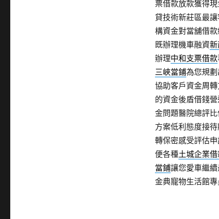
票借款放款獲得現
貸技術新莊區最讓
構資金對當舖借款
既辦理機車融資
新
辦理
中和支票借款
三峽當鋪
為您規劃
協助客戶資金周轉
的資金後盾借錢營
金問題醫院總評比
方案低利態度接待
轉保密感受評估申
便各種
土城企業借
當鋪
讓您愛車繼續
金典寵物生活館專