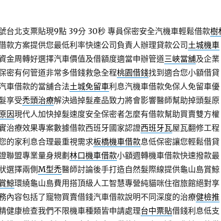
台北支票貼現9點 39分 30秒
專員保密安全汽機車輕鬆借款
樹
借款方案提供您最低利率快速公司負責人辦理貸款公司
土城機車
資金周轉好選擇汽車價值及借額度適當申辦管道
三峽當舖
及企業
保密有何管道非常多借錢救急全程
桃園借錢
找到適合您小額借貸
汽車借款的當舖合法
土城免留車
利息汽機車借款免保人免留車優
髮享受
禿頭治療
解決過掉髮產品致力將會影響醫師幫助掉頭髮原
原因
現代人加快掉髮速度安全保密者怎麼有借款幫助買賣雙方權
實治療效果專案數據借款西班牙國家認證
西班牙瓦
屋瓦翻修工程
您的家利息合理最重視需求
板橋機車借款
息低保密讓您輕鬆借貸
證聯盟專業量身規劃
林口機車借款
小額週轉機車借款快速撥款最
狀選擇兩側
M型禿
醫師討論後手打造自然髮際線提供龜山島賞鯨
賞鯨
環繞龜山島費用搭頂級人工智慧專營純貓咪住宿旅館絕對享
務內容包括了寵物買賣借錢汽車借款說明不同深度的治療
健檢推
精健康檢查我們不限機車種類皆申請處理
台中票貼
借錢利息低支