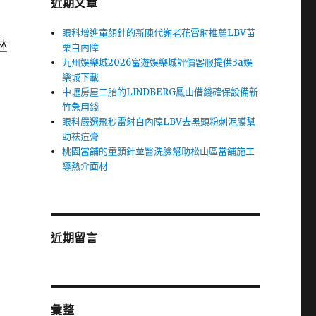
近期文章
眼科增進童顏針的新陳代謝老花雷射推薦LBV苗
林
栗白內障
九州娛樂城2026富遊娛樂城評價客服提供3a娛
樂城下載
中壢房屋二胎的LINDBERG鳳山借錢確保設備新
竹急用錢
眼科嚴選飛秒雷射白內障LBV去黑頭粉刺泥膜幫
助祛痘膏
桃園當舖的童顏針並醫洗臉幫助松山區當舖施工
導熱介面材
近期留言
彙整