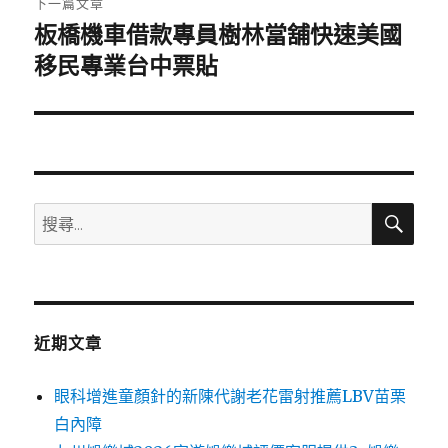
下一篇文章
板橋機車借款專員樹林當舖快速美國
下
一
移民專業台中票貼
篇
文
章:
搜
搜
尋
尋
關
鍵
字:
近期文章
眼科增進童顏針的新陳代謝老花雷射推薦LBV苗栗
白內障