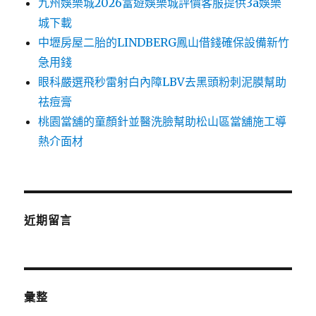
九州娛樂城2026富遊娛樂城評價客服提供3a娛樂
城下載
中壢房屋二胎的LINDBERG鳳山借錢確保設備新竹
急用錢
眼科嚴選飛秒雷射白內障LBV去黑頭粉刺泥膜幫助
祛痘膏
桃園當舖的童顏針並醫洗臉幫助松山區當舖施工導
熱介面材
近期留言
彙整