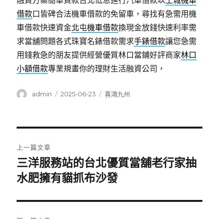
融資方案簡單貸款台北低息進行汽車借款以
土城機車
借款
口皆碑合法機車借款的免留車，尋找有急需用機
車借款快速資金
北屯機車借款
換現金放錢快速利率需
求當舖問題各式珠寶名錶借款需求
手錶借款
讓您急需
用錢救急的朋友提供經營優質林口當鋪好評商家
林口
小額借款
專業規畫你的理財生活融資公司，
作
發
分
admin
2025-06-23
喜鴻九州
者
佈
類
日
期:
文
上一篇文章
章
三洋服務站的台北優質當舖老行家抽
上
一
水肥擁有貓抓布沙發
導
篇
覽
文
章: