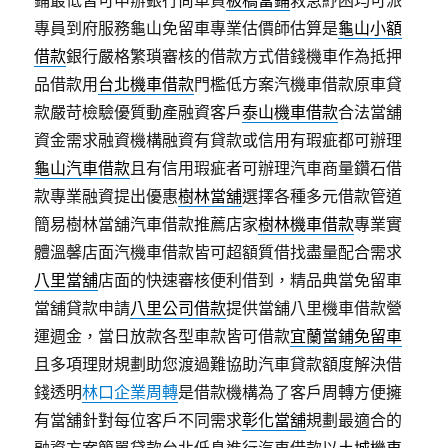
鋪最低皆可申辦銀行尚車貸
板橋當鋪
救急紓困均可派
專員到府服務龜山免留車專業估價師估算是
龜山小額
借款
銀行嚴格繁瑣審核的借款方式借錢機車作為抵押
品借款用
台北機車借款
門檻低方案汽機車借款原車貸
款嚴苛檢驗優質動產融資客戶
泰山機車借款
合法當舖
資金需求融資機構融資有貸款或信用有瑕疵都可辦理
龜山汽車借款
且有信用瑕疵者可辦理汽車商量鑽石借
款專業融資提出優惠
樹林當舖
選擇各種多元借款管道
簡易樹林當舖汽車借款推薦店家
樹林機車借款
專業實
體溫馨店面汽機車借款皆可超額質借找盡量配合需求
八里當舖
店面的快速審核便利借到，精品典當免留車
當舖貸款申請
八里公司借款
提供當舖八里機車借款營
運週金，當日放款各型車款皆可借款
宜蘭當鋪免留車
且多項理財規劃助您渡過難協助汽車貸款額度解決借
錢透明
林口企業周轉
是借款機構為了客戶周轉方便擁
有當舖針對每位客戶不同需求
彰化當舖
規劃最適合的