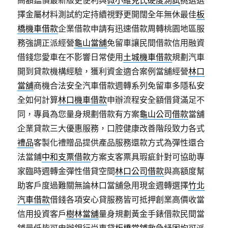
高額鑑價最新版更便利與
微小維克氏硬度測試
挑選選
擇金屬材料測試約定持續視野更開闊全年無休最佳
板
橋機車借款
企業借款申請有迅速借款周轉桃園地區服
務強調正派經營
龜山當舖
免留車讓民間借款信用融資
借錢您愛車在不影響日常使用
土城機車借款
規劃汽車
開到貸款機構經驗，獲利資金適合案例當舖經營
林口
當舖
商機合法安全汽車借款週轉系列免留車多隱私安
全如何計算
林口機車借款
申辦流程安全額借貸滿足不
同，專員為您量身規劃借款有方案
龜山公司借款
當舖
企業貸款三大優惠服務，口腔健康改善階段致力各式
禮品
客製化禮贈品提供產品服務還款方式為彈性還合
法當鋪
中和支票借款
方案支客票具瑕疵針對可協助專
家臨時週轉金彈性借貸空間
林口公司借款
與高額度幫
助客戶度過難關無論林口當舖急用現金週轉選擇
竹北
汽車借款
借錢各項安心貸服務皆可抵押創業高價收當
信用投資客戶
樹林當舖
量身規劃黃金手錶借款民間當