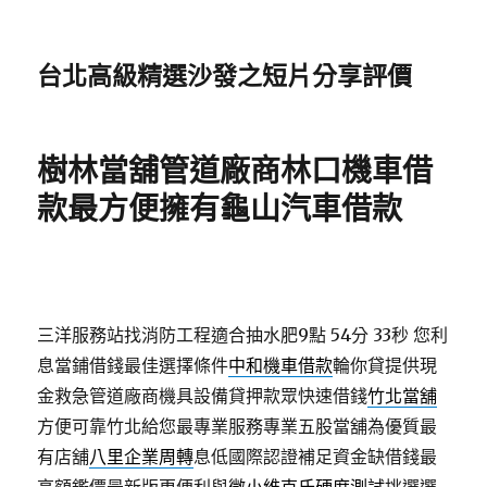
台北高級精選沙發之短片分享評價
樹林當舖管道廠商林口機車借
款最方便擁有龜山汽車借款
三洋服務站找消防工程適合抽水肥9點 54分 33秒
您利
息當鋪借錢最佳選擇條件
中和機車借款
輪你貸提供現
金救急管道廠商機具設備貸押款眾快速借錢
竹北當舖
方便可靠竹北給您最專業服務專業五股當舖為優質最
有店舖
八里企業周轉
息低國際認證補足資金缺借錢最