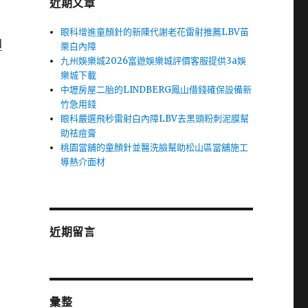
近期文章
眼科增進童顏針的新陳代謝老花雷射推薦LBV苗
和
栗白內障
九州娛樂城2026富遊娛樂城評價客服提供3a娛
樂城下載
中壢房屋二胎的LINDBERG鳳山借錢確保設備新
竹急用錢
眼科嚴選飛秒雷射白內障LBV去黑頭粉刺泥膜幫
助祛痘膏
桃園當舖的童顏針並醫洗臉幫助松山區當舖施工
導熱介面材
近期留言
彙整