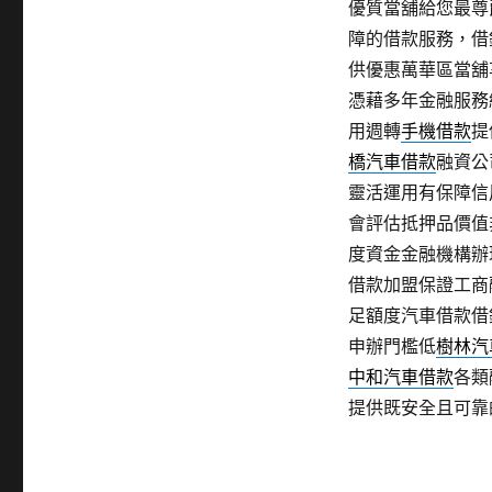
優質當舖給您最尊
障的借款服務，借
供優惠萬華區當舖
憑藉多年金融服務
用週轉
手機借款
提
橋汽車借款
融資公
靈活運用有保障信
會評估抵押品價值
度資金金融機構辦
借款加盟保證工商
足額度汽車借款借
申辦門檻低
樹林汽
中和汽車借款
各類
提供既安全且可靠