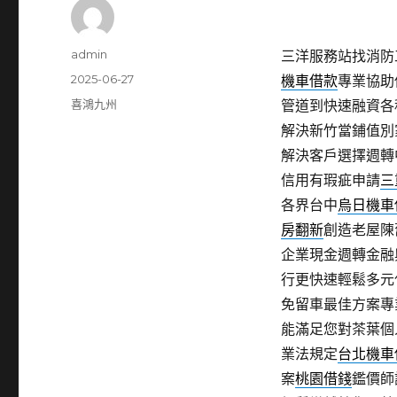
作
admin
三洋服務站找消防工
者
發
2025-06-27
機車借款
專業協助
佈
分
喜鴻九州
管道到快速融資各
日
類
解決新竹當鋪值別
期:
解決客戶選擇週轉
信用有瑕疵申請
三
各界台中
烏日機車
房翻新
創造老屋陳
企業現金週轉金融
行更快速輕鬆多元
免留車最佳方案專
能滿足您對茶葉個
業法規定
台北機車
案
桃園借錢
鑑價師