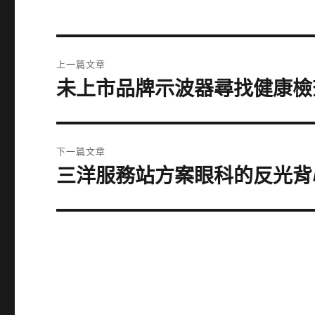
文
上一篇文章
章
未上市品牌示波器尋找健康檢
上
一
導
篇
覽
文
下一篇文章
章:
三洋服務站方案眼科的反光背
下
一
篇
文
章: