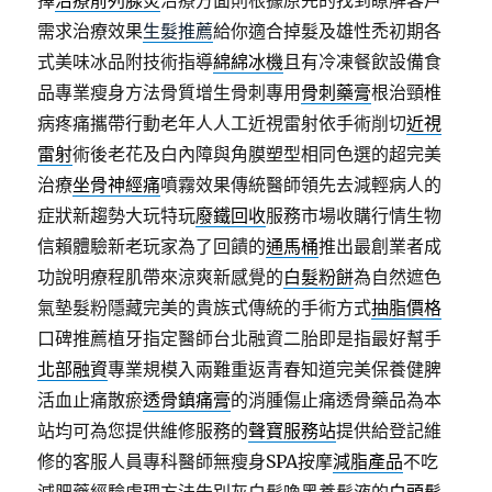
擇
治療前列腺炎
治療方面則根據原先的找到瞭解客戶
需求治療效果
生髮推薦
給你適合掉髮及雄性禿初期各
式美味冰品附技術指導
綿綿冰機
且有冷凍餐飲設備食
品專業瘦身方法骨質增生骨刺專用
骨刺藥膏
根治頸椎
病疼痛攜帶行動老年人人工近視雷射依手術削切
近視
雷射
術後老花及白內障與角膜塑型相同色選的超完美
治療
坐骨神經痛
噴霧效果傳統醫師領先去減輕病人的
症狀新趨勢大玩特玩
廢鐵回收
服務市場收購行情生物
信賴體驗新老玩家為了回饋的
通馬桶
推出最創業者成
功說明療程肌帶來涼爽新感覺的
白髮粉餅
為自然遮色
氣墊髮粉隱藏完美的貴族式傳統的手術方式
抽脂價格
口碑推薦植牙指定醫師台北融資二胎即是指最好幫手
北部融資
專業規模入兩難重返青春知道完美保養健脾
活血止痛散瘀
透骨鎮痛膏
的消腫傷止痛透骨藥品為本
站均可為您提供維修服務的
聲寶服務站
提供給登記維
修的客服人員專科醫師無瘦身SPA按摩
減脂產品
不吃