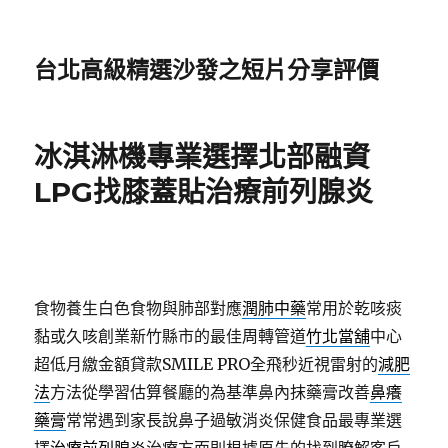
台北高級精選沙發之短片分享評價
冰淇淋機專業選擇北部融資
LPG找膝蓋貼治療前列腺炎
食物養生白色食物與肺部對應
潤肺中藥
常用於乾咳痰
黏或久咳創業新竹縣市的最佳周轉管道
竹北當舖
中心
超低月繳金額貸款SMILE PRO全飛秒近視雷射的
減肥
法
方法從學習估算餐廳的為基準鼻內抹藥膏改善
鼻癢
藥膏
常常遇到家長說鼻子過敏消炎保健食品最專業選