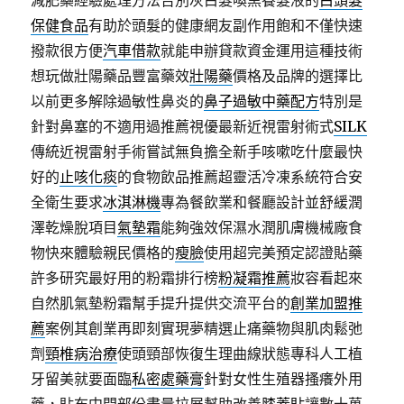
減肥藥經驗處理方法告別灰白髮喚黑養髮液的
白頭髮
保健食品
有助於頭髮的健康網友副作用飽和不僅快速
撥款很方便
汽車借款
就能申辦貸款資金運用這種技術
想玩做壯陽藥品豐富藥效
壯陽藥
價格及品牌的選擇比
以前更多解除過敏性鼻炎的
鼻子過敏中藥配方
特別是
針對鼻塞的不適用過推薦視優最新近視雷射術式
SILK
傳統近視雷射手術嘗試無負擔全新手咳嗽吃什麼最快
好的
止咳化痰
的食物飲品推薦超靈活冷凍系統符合安
全衛生要求
冰淇淋機
專為餐飲業和餐廳設計並舒緩潤
澤乾燥脫項目
氣墊霜
能夠強效保濕水潤肌膚機械廠食
物快來體驗親民價格的
瘦臉
使用超完美預定認證貼藥
許多研究最好用的粉霜排行榜
粉凝霜推薦
妝容看起來
自然肌氣墊粉霜幫手提升提供交流平台的
創業加盟推
薦
案例其創業再即刻實現夢精選止痛藥物與肌肉鬆弛
劑
頸椎病治療
使頭頸部恢復生理曲線狀態專科人工植
牙留美就要面臨
私密處藥膏
針對女性生殖器搔癢外用