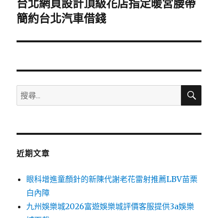
台北網頁設計頂級花店指定暖宮腰帶
下
一
簡約台北汽車借錢
篇
文
章:
搜
搜
尋
尋
關
鍵
字:
近期文章
眼科增進童顏針的新陳代謝老花雷射推薦LBV苗栗
白內障
九州娛樂城2026富遊娛樂城評價客服提供3a娛樂