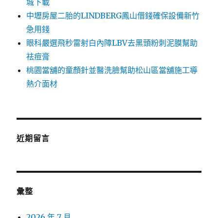
城下載
中壢房屋二胎的LINDBERG鳳山借錢確保設備新竹
急用錢
眼科嚴選飛秒雷射白內障LBV去黑頭粉刺泥膜幫助
祛痘膏
桃園當舖的童顏針並醫洗臉幫助松山區當舖施工導
熱介面材
近期留言
彙整
2026 年 7 月