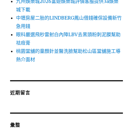
九州娛樂城2026富遊娛樂城評價客服提供3a娛樂
城下載
中壢房屋二胎的LINDBERG鳳山借錢確保設備新竹
急用錢
眼科嚴選飛秒雷射白內障LBV去黑頭粉刺泥膜幫助
祛痘膏
桃園當舖的童顏針並醫洗臉幫助松山區當舖施工導
熱介面材
近期留言
彙整