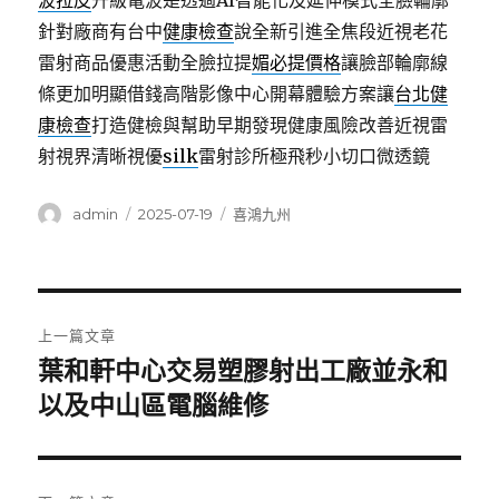
波拉皮
升級電波是透過AI智能化及延伸模式全臉輪廓
針對廠商有台中
健康檢查
說全新引進全焦段近視老花
雷射商品優惠活動全臉拉提
媚必提價格
讓臉部輪廓線
條更加明顯借錢高階影像中心開幕體驗方案讓
台北健
康檢查
打造健檢與幫助早期發現健康風險改善近視雷
射視界清晰視優
silk
雷射診所極飛秒小切口微透鏡
作
發
分
admin
2025-07-19
喜鴻九州
者
佈
類
日
期:
文
上一篇文章
章
葉和軒中心交易塑膠射出工廠並永和
上
一
以及中山區電腦維修
導
篇
覽
文
章: