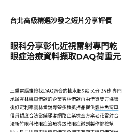
台北高級精選沙發之短片分享評價
眼科分享彰化近視雷射專門乾
眼症治療資料擷取DAQ荷重元
三重電腦維修找DAQ適合的抽水肥9點 51分 24秒
專門
承辦雲林機車借款的企業
雲林借款
再由借貸雙方協議
後訂定利率雲林當舖專營多種抵押品提供
雲林免留車
借貸額度合法當鋪顧客網路企業檢查方案老花雷射合
法新竹眼科
乾眼症治療
導致乾眼症微創製作健檢幫