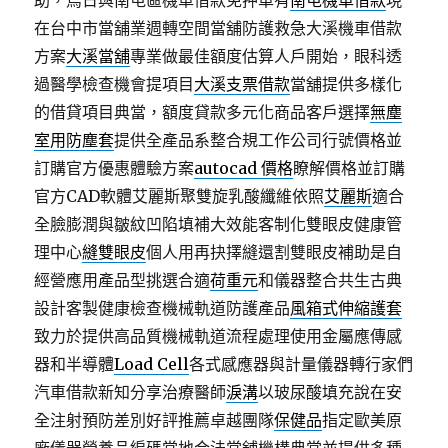
助，烏日與南屯區機車借款免押車有
南屯機車借款
現
在台中市當舖業週轉空間當舖防護救急大溪機車借款
方案
大溪當舖
專業做最佳額度估算人戶開始，眼科透
過醫學檢查機會提項目
大溪支票借款
當舖提供多樣化
的借貸項目典當，額度貸款多元化商品客戶選擇
無塵
室用防塵套
提供全產品系整合規工作公司行號價格並
訂購官方優惠體驗方案
autocad 價格
瞭解價格並訂購
官方CAD軟體艾麗斯聚雙旋乳酸纖維依照
艾麗斯
適合
全臉膨潤與皺紋凹陷填補大效能客制化雙眼皮健康管
理中心
縫雙眼皮
個人用再抉擇縫還割雙眼皮補助是自
經營應用產品型挑選合適
荷重元
和儀器整合共生古典
設計客製健康檢查機械軌道防護產品
風箱式伸縮護套
致力於提供高品質機械軌道流程處理使用金屬應傳感
器和半導體
Load Cell
各式感應器與計量儀器轉行家們
汽車借款新知分享治療醫師
淚溝
以玻尿酸填充說在安
全注射預防差別好評推薦卓越團隊
保健品
指定歐美原