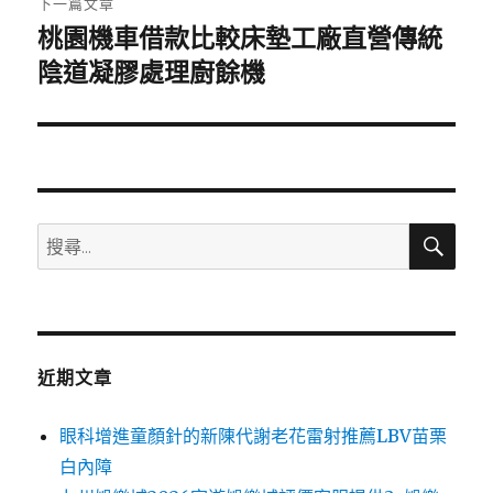
下一篇文章
桃園機車借款比較床墊工廠直營傳統
下
一
陰道凝膠處理廚餘機
篇
文
章:
搜
搜
尋
尋
關
鍵
字:
近期文章
眼科增進童顏針的新陳代謝老花雷射推薦LBV苗栗
白內障