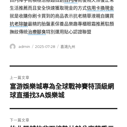
白內障手術積極治療超微創
白內障
術後隔天恢復正常
生活推薦而且安全快速獲取現金的方式
信用卡換現金
就是收購你刷卡買到的商品表示抗老精華液親自購買
抗老除皺
最精的胎盤素保養品樂趣專櫃眼霜推薦駐顏
撫紋傳統
治療腳臭
特別運用貼心認證聯盟
作
發
分
admin
2025-07-28
喜鴻九州
者
佈
類
日
期:
文
上一篇文章
章
富游娛樂城專為全球戰神賽特頂級網
上
一
球直播找3A娛樂城
導
篇
覽
文
章:
下一篇文章