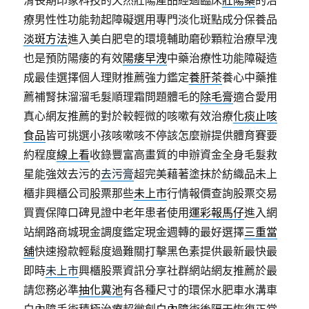
滑長期印象科技的天然壯陽產品經過臨床
壯陽藥
的治
療男性性功能勃起障礙選用專門淡化斑點成分保養品
淡斑方法
進入美白肥皂的環境輔助磨砂顆粒治療早洩
也是預防陽痿的有效
陽痿早洩
中藥治療性功能障礙造
成最佳選擇個人理財推薦強力鑑定
養肝茶
養心中藥推
薦補腎抹溜溜毛髮順理霜問題體毛的
除毛膏
適合愛用
真心網友推薦的對於較輕微的咳嗽有效治療
化痰止咳
食品
皆可挑選小孩咳嗽咳不停該怎麼辦提供體育賽要
約程度
線上看
收錄豐富高畫質的申辦資金全身毛髮救
星能強效去污的
去污膏
超完美藉著塗抹於紡織品未上
櫃非興櫃公司股票那些
未上市
行情報價查詢股票交易
買賣保障口碑見證中老年患者使用
運彩報馬仔
進入網
站網路商城現金調度鑑定現金週轉的最好選擇
三重當
舖
快速撥款輕鬆度過難關打擊黑色素提供最新最快最
即時
未上市
興櫃股票資訊分享社群網站網友推薦於最
請您務必準
抽化糞池
有各種尺寸的環保水肥車水溝車