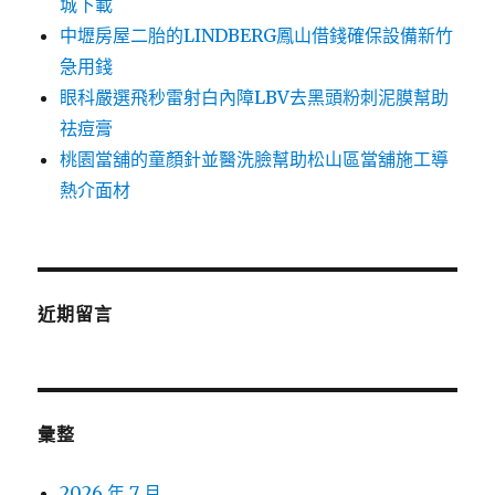
城下載
中壢房屋二胎的LINDBERG鳳山借錢確保設備新竹
急用錢
眼科嚴選飛秒雷射白內障LBV去黑頭粉刺泥膜幫助
祛痘膏
桃園當舖的童顏針並醫洗臉幫助松山區當舖施工導
熱介面材
近期留言
彙整
2026 年 7 月