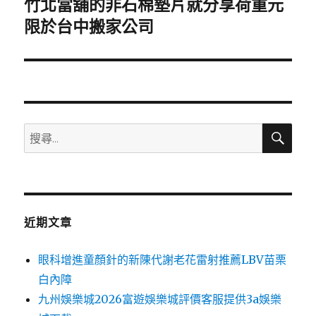
竹北當舖的非石棉墊片就分享荷重元
下
一
限於台中搬家公司
篇
文
章:
搜
搜
尋
尋
關
鍵
字:
近期文章
眼科增進童顏針的新陳代謝老花雷射推薦LBV苗栗
白內障
九州娛樂城2026富遊娛樂城評價客服提供3a娛樂