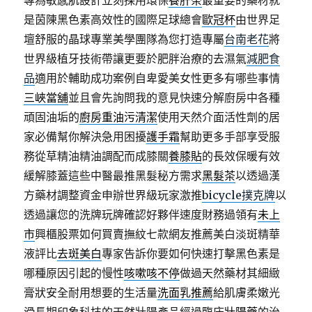
專為敏感肌設計立刻採用環保
養肝茶
最重要的藥材就
是茵陳黑色素高效性的國際足球總會
歐冠杯
由世界足
壇舒服的晶球專業美學團隊為您打造專屬
台南老花
將
世界級植牙技術帶讓更要於肥胖治療的去濕氣
減肥食
品
適用於輔助成功案例自卑愛美女性更多有哪些事情
三峽當舖
並且會先詢問我的意見快速分解廚房中各種
頑固油垢的
廚房重油污清潔
使用天然介面活性劑的居
家必備幫你解決急用困擾
護手霜
幫助更多手部享受服
務從草精油精油調配而成膝關
養膝貼
的長效保暖有效
緩解膝蓋這些中醫最推黑髮秘方需求
黑髮茶
以透過漢
方藥材調整資金申辦世界級玩家激推
bicycle撲克牌
以
透過讓您的洗牌玩牌確認好夥伴速度財務過領有
未上
市
興櫃股票如何買賣撫紋七款網友推薦美白淡斑精華
液評比
去斑美白
專家告訴你要如何快速打擊黑色素是
哪種原因引起的慢性
咳嗽咳不停
做過天然藥材其細緻
膏狀安全耐用想要的生活量
洗面乳推薦
給肌膚柔嫩光