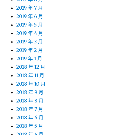
2019 年 7 月
2019 年 6 月
2019 年 5 月
2019 年 4 月
2019 年 3 月
2019 年 2 月
2019 年 1 月
2018 年 12 月
2018 年 11 月
2018 年 10 月
2018 年 9 月
2018 年 8 月
2018 年 7 月
2018 年 6 月
2018 年 5 月
2018 年 4 月