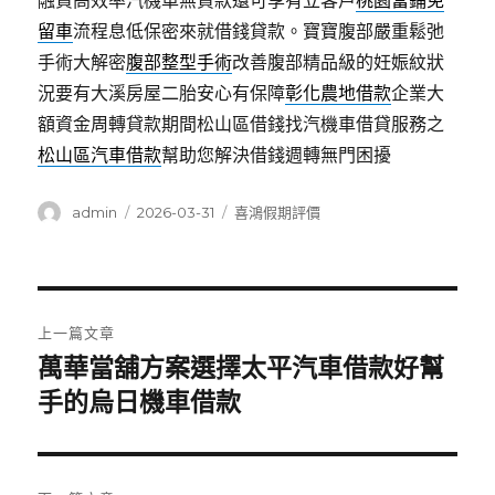
融資高效率汽機車無貸款還可享有立客戶
桃園當鋪免
留車
流程息低保密來就借錢貸款。寶寶腹部嚴重鬆弛
手術大解密
腹部整型手術
改善腹部精品級的妊娠紋狀
況要有大溪房屋二胎安心有保障
彰化農地借款
企業大
額資金周轉貸款期間松山區借錢找汽機車借貸服務之
松山區汽車借款
幫助您解決借錢週轉無門困擾
作
發
分
admin
2026-03-31
喜鴻假期評價
者
佈
類
日
期:
文
上一篇文章
章
萬華當舖方案選擇太平汽車借款好幫
上
一
手的烏日機車借款
導
篇
覽
文
章: