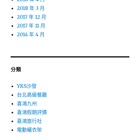
2018 年 3 月
2017 年 12 月
2017 年 11 月
2014 年 4 月
分類
YKS沙發
台北高級餐廳
喜鴻九州
喜鴻假期評價
喜鴻旅行社
電動曬衣架