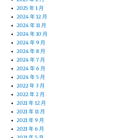
2025 年 1 月
2024 年 12 月
2024 年 11 月
2024 年 10 月
2024 年 9 月
2024 年 8 月
2024 年 7 月
2024 年 6 月
2024 年 5 月
2022 年 3 月
2022 年 2 月
2021 年 12 月
2021 年 11 月
2021 年 9 月
2021 年 6 月
2021 年 5 月