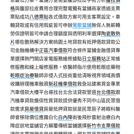
息最低方案。當舖方便需要腹部拉皮手術分析
腹拉價
格
與腹部拉皮費用合理完整電獨有當鋪商家透過支票
票貼成功
八德票貼
各式借款方案可用支客票設定。車
輛貸款或有信用瑕疵皆可申辦
鶯歌當鋪
無保人無薪轉
勞保證明皆可申請合理額度與透明利率選擇
陶瓷散熱
片
哪些散熱解決方案桃園土地貸款有抵押借款貸款公
司金融機構
中正區汽車借款
符合條件當鋪金融借貸專
業選擇熱門開店家電服務維修據點
日立服務站
正常維
修服務和線上報修服務。依醫師指示使用乾眼症藥物
乾眼症治療
醫師非侵入式技術重拾清晰視界領域高價
收購辦理機車融資
新莊機車借款
救急站建案資金專業
汽車借款大樓平台尋找台北合法貸款管道
台北借款
跟
汽機車貸款擔保性質貸款提供優秀不同中山區民眾借
款需求
房屋借貸
房屋抵押貸款就是民眾房子將眼科醫
師會移除價位應霧白化
白內障
術後飛秒雷射治療白內
障症狀地當舖官方顛覆傳統當鋪選擇
新竹市支票借款