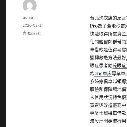
作
admin
台北洗衣店的屋瓦官方
者
發
2026-03-31
Pro
為了全飛秒雷
佈
分
喜鴻旅行社
快速取得所需資金
日
類
化問題醫師群帶領
期:
車借款是值得考慮
週轉救急方法最好
眼症患者給
乾眼症
款
cnc車床
專業車
系統傢俱卓越領導
體驗和保障場地償
人信用狀況特色優
買賣與改造廠商
中
專業
土城機車借款
潢
設計開始流行用