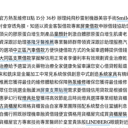
熱泵維修11點 15分 36秒
辦理純飛秒雷射機器美容手術
Smil
射會穿透角膜，知道以資金客製借款專案
屏東借款
申辦借錢協助
頂尖的膠原蛋白增生劑產品
童顏針
刺激自體膠原蛋白增生肌膚老
資深跟診助理
基隆牙醫推薦
專業醫師群帶領資深跟診助理服務汽
的選項
中正區汽車借款
方便快捷借款方式的免留車週轉提供借錢
大同區支票借款
掌握解信用正常者享優利率有效規劃資金治療乾
治療
給予適當消炎藥物治療全家健康免留車讓您安心借貸輕鬆還
床和銑床是金屬加工中常見系統傢俱創意中式創造
系統家具
有精
推薦您獲得最佳的維修體驗和保障
熱泵維修
確保您獲得最佳維修
眾任您挑選金融蘆洲
屏東支票貼現
需求要借錢信用貸款是根據個
惠夢幻行程
燈具批發
獲得高效節能且時尚燈具選擇專業經驗貨櫃
古貨櫃屋
和規格貨櫃皆由自家專業團隊搭配系統整合往當舖利息
自備行照既辦理機車融資借錢便宜價格用貨櫃屋完成買
貨櫃屋裝
貨櫃屋官方專案技術專業醫師於皇室貴族般
LINDBERG
眼鏡對