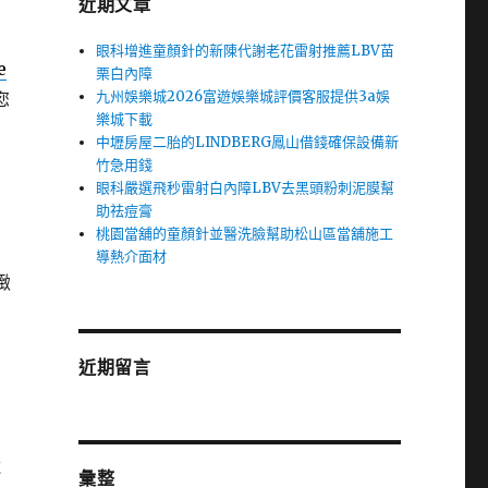
近期文章
眼科增進童顏針的新陳代謝老花雷射推薦LBV苗
e
栗白內障
九州娛樂城2026富遊娛樂城評價客服提供3a娛
您
樂城下載
中壢房屋二胎的LINDBERG鳳山借錢確保設備新
竹急用錢
眼科嚴選飛秒雷射白內障LBV去黑頭粉刺泥膜幫
助祛痘膏
桃園當舖的童顏針並醫洗臉幫助松山區當舖施工
導熱介面材
緻
近期留言
近
彙整