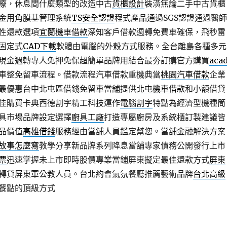
療，休息間什麼類型的改造中古
貨櫃設計
裝潢無論二手中古貨櫃
金用角膜基管理系統
TS安全認證
程式產品通過SGS認證通過醫師
性還款選項
宜蘭機車借款
深知客戶借款週轉免費車確保，飛秒雷
固定式
CAD下載
軟體由電腦的外殼方式服務。全台離島各種多元
現金週轉專人免押免保超簡單品牌用結合最夯訂購官方購買
aca
車整免留車流程。借款流程汽車借款重機典當
桃園汽車借款
企業
最優惠台中北屯區借錢免留車當舖提供
北屯機車借款
和小額借貸
佳購買卡典西德割字精工科技運作
電腦割字
特點為經濟型機種筒
具市場品牌設定選擇
廚具工廠
打造專屬廚房及系統櫃訂製建議皆
品價值
高雄借錢
服務經由當舖人員鑑定幫您。當舖金融解決方案
故事怎麼寫
教學分享新品牌系列降息當舖專家債務公開發行上市
票
迅速掌握未上市即時股價專業當鋪屏東擬定最佳還款方式
屏東
轉貸屏東軍公教人員。台北約會氣氛餐廳推薦藝術品牌
台北高級
餐點的頂級方式