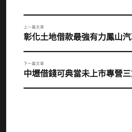
文
上一篇文章
章
彰化土地借款最強有力鳳山汽
上
一
導
篇
覽
文
下一篇文章
章:
中壢借錢可典當未上市專營三
下
一
篇
文
章: