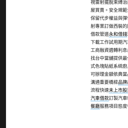
視雷射擺脫束縛治
屋買賣。安全規範
保留代步權益與彈
射專業訂做西裝的
借款管道
永和借錢
下載工作試用期汽
工商融資週轉利息
找台中當舖提供最
式色塊貼紙系統廚
可辦理金額依典當
溝通重要橋樑
品牌
流程快速
未上市股
汽車借款
訂製汽車
餐廳
服務項目態度