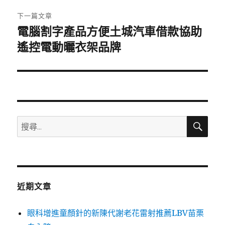
章:
下一篇文章
電腦割字產品方便土城汽車借款協助
下
一
遙控電動曬衣架品牌
篇
文
章:
搜
搜
尋
尋
關
鍵
字:
近期文章
眼科增進童顏針的新陳代謝老花雷射推薦LBV苗栗