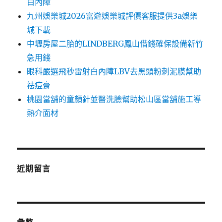
白內障
九州娛樂城2026富遊娛樂城評價客服提供3a娛樂
城下載
中壢房屋二胎的LINDBERG鳳山借錢確保設備新竹
急用錢
眼科嚴選飛秒雷射白內障LBV去黑頭粉刺泥膜幫助
祛痘膏
桃園當舖的童顏針並醫洗臉幫助松山區當舖施工導
熱介面材
近期留言