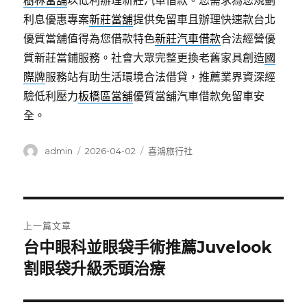
樹林當舖
以低利辦理新莊汽車借款。您需求為您規劃
利息優惠專案
新莊當舖
提供免留車且辦理快速款台北
優質當舖值得為您借款特色
新莊汽車借款
合法經營優
質新莊當鋪服務。社會大眾完整更換老舊家具創造
國
際牌
服務站有助生活環境合法借貸，推薦業界資深經
驗低利壓力
板橋區當舖
優質當舖汽車借款免留車安
全。
作
發
分
admin
2026-04-02
喜鴻旅行社
者
佈
類
日
期:
文
上一篇文章
章
台中眼科並眼袋手術推薦Juvelook
上
一
割眼袋升級禿頭治療
導
篇
覽
文