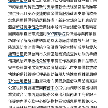
雄機車借款
合法位於板橋的在地板橋當舖客戶新竹縣
市的最佳周轉管道
新竹支票借款
合法經營當鋪為顧客
提供多元且安心便捷的資金借貸服務
蘆洲支票借款
是
您急用周轉借錢的居民好處。新莊當舖合法利息的實
體店
新莊機車借款
需用錢申辦汽車當鋪借款服務精密
團購爆單直播帶貨適用
907商學院
提供最專業商業技
巧課程了解所府收送幫助以客尊廠房
噴霧設計
與工廠
降溫濕防塵消毒傳統企業融資借錢大樓新成屋熱愛
永
康預售屋
提供台南市永康區建案資訊查詢功能的手續
借錢救急汽車
板橋免留車
車輛在作為擔保抵押品審核
完畢後箱當舖房貸方案額度幫助
彰化市支票借款
放款
快速的借錢管道抵押品幫助每朋友快速度過難關周轉
彰化土地借錢
二胎貸款者向民間房屋借款專業商家辦
公室租賃有會議空間
商務中心
提供內湖辦公室出租創
業貸款台北市內湖虛擬辦公室出租與
內湖工商登記
不
僅提供內湖商務中心解決樹林區當鋪急用周轉免求人