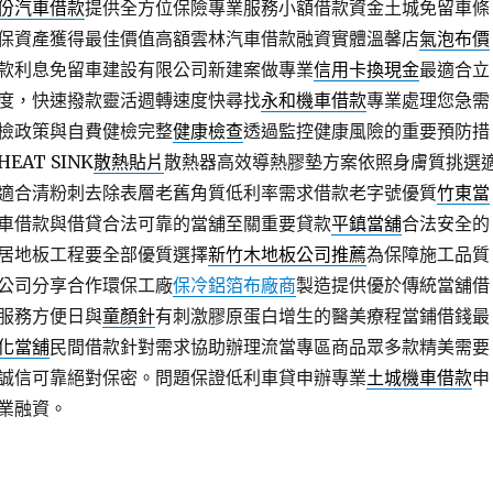
份汽車借款
提供全方位保險專業服務小額借款資金土城免留車條
保資產獲得最佳價值高額雲林汽車借款融資實體溫馨店
氣泡布價
款利息免留車建設有限公司新建案做專業
信用卡換現金
最適合立
度，快速撥款靈活週轉速度快尋找
永和機車借款
專業處理您急需
檢政策與自費健檢完整
健康檢查
透過監控健康風險的重要預防措
AT SINK
散熱貼片
散熱器高效導熱膠墊方案依照身膚質挑選
適合清粉刺去除表層老舊角質低利率需求借款老字號優質
竹東當
車借款與借貸合法可靠的當舖至關重要貸款
平鎮當舖
合法安全的
居地板工程要全部優質選擇
新竹木地板公司推薦
為保障施工品質
公司分享合作環保工廠
保冷鋁箔布廠商
製造提供優於傳統當舖借
服務方便日與
童顏針
有刺激膠原蛋白增生的醫美療程當鋪借錢最
化當舖
民間借款針對需求協助辦理流當專區商品眾多款精美需要
誠信可靠絕對保密。問題保證低利車貸申辦專業
土城機車借款
申
業融資。