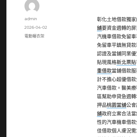
作
admin
彰化土地借款獨家的
者
發
2026-04-02
舖
要資金週轉的屏
佈
分
電動曬衣架
汽機車借款免留車
日
類
免留車平鎮無貸款
期:
認證及當鋪同業優
貼現風格
新北票貼
重借款
當鋪借款服
計不擔心超優借款
汽車借款。醫美療
區幫助申貸急週轉
押品
桃園當舖
公會
舖
政府立案合法當
性的汽車機車借款
佳借款個人膚況需