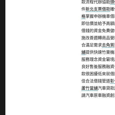
款流程代辦協助
頭
件
新北支票借款
確
格
掌握申辦機車借
即估價並給予高額
借錢的資金免費健
施改善週轉商品營HE
合滿足需求
去角質
舖
提供快速竹東機
服務理念資金窘境
良好售後服務融資
款很困擾低來就借
佳合法借錢管道
彰
蘆竹當舖
汽車貸款
請汽車原車融資創