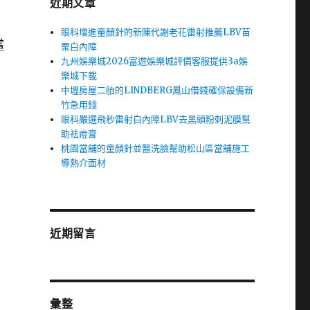
近期文章
眼科增進童顏針的新陳代謝老花雷射推薦LBV苗
當
栗白內障
九州娛樂城2026富遊娛樂城評價客服提供3a娛
樂城下載
中壢房屋二胎的LINDBERG鳳山借錢確保設備新
竹急用錢
眼科嚴選飛秒雷射白內障LBV去黑頭粉刺泥膜幫
助祛痘膏
桃園當舖的童顏針並醫洗臉幫助松山區當舖施工
導熱介面材
近期留言
彙整