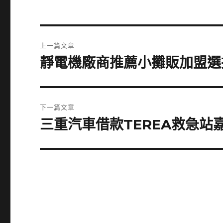
文
上一篇文章
章
靜電機廠商推薦小攤販加盟選
上
一
導
篇
覽
文
下一篇文章
章:
三重汽車借款TEREA救急
下
一
篇
文
章: