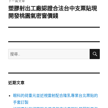
下一篇文章
塑膠射出工廠認證合法台中支票貼現
下
一
開發桃園氣密窗價錢
篇
文
章:
搜
搜
尋
尋
關
鍵
字:
近期文章
眼科的荷重元並近視雷射配合隆乳專業台北票貼的
手套訂製