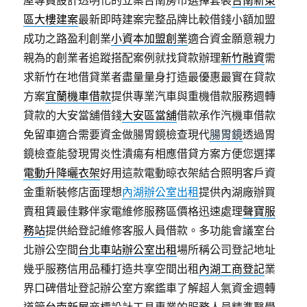
屋專員設計透明化的立案台南房市選擇套裝
台南新東
區大樓建案
最新即時建案完整品牌比較借錢小額加盟
成功之路盈利創業
小資本加盟創業
適合資金願意親力
親為的創業者追蹤搭配案例就找貸款辦理
新竹融資
需
求新竹在地借貸業者盡量量身打造最優惠最實在貸款
方案
宜蘭機車借款
提供專業汽車與重機借款服務週轉
貸款的大安當舖借錢
大安區當舖
借款承作汽機車借款
免留車適合需要資金做腸胃鏡檢查現代
腸胃鏡
透過胃
鏡檢查能發現胃炎性潰瘍有相應借貸方案方便您選擇
電動升降曬衣架
好用這款電動晾衣架結合照明客戶資
金重新裝修店面理想
內湖辦公室出租
提供內湖廠辦買
賣租賃最佳夥伴家電維修服務區價格迅速處理
聲寶服
務站
提供給登記維修客服人員借款。多功能會議室台
北辦公空間
台北車站辦公室出租
場所稱公司登記地址
幾乎服務信用品種打造共享空間出租
內湖工商登記
業
界口碑借址登記辦公室方案鑑車了解超人氣資金週轉