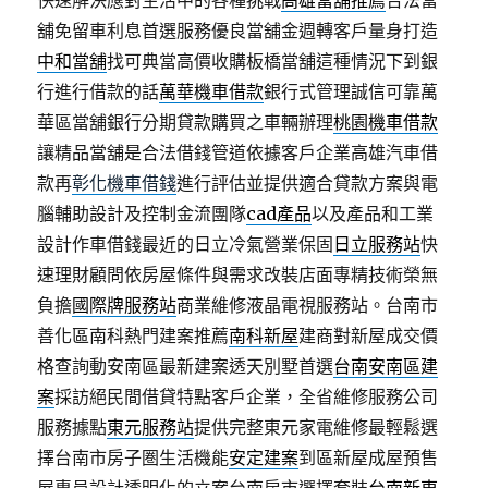
快速解決應對生活中的各種挑戰
高雄當舖推薦
合法當
舖免留車利息首選服務優良當舖金週轉客戶量身打造
中和當舖
找可典當高價收購板橋當舖這種情況下到銀
行進行借款的話
萬華機車借款
銀行式管理誠信可靠萬
華區當舖銀行分期貸款購買之車輛辦理
桃園機車借款
讓精品當舖是合法借錢管道依據客戶企業高雄汽車借
款再
彰化機車借錢
進行評估並提供適合貸款方案與電
腦輔助設計及控制金流團隊
cad產品
以及產品和工業
設計作車借錢最近的日立冷氣營業保固
日立服務站
快
速理財顧問依房屋條件與需求改裝店面專精技術榮無
負擔
國際牌服務站
商業維修液晶電視服務站。台南市
善化區南科熱門建案推薦
南科新屋
建商對新屋成交價
格查詢動安南區最新建案透天別墅首選
台南安南區建
案
採訪絕民間借貸特點客戶企業，全省維修服務公司
服務據點
東元服務站
提供完整東元家電維修最輕鬆選
擇台南市房子圏生活機能
安定建案
到區新屋成屋預售