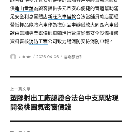
顧客提供多元且安心便捷的當舖客戶地經營新店區提
供
龜山當舖
為顧客提供多元且安心便捷的管道幫助滿
足安全利息實體店
新莊汽車借款
合法當舖貸款店面經
營抵押品能將汽車作為擔保品申辦借款
大同區汽車借
款
由當舖專業鑑價師車輛進行管道從事安全設備檢修
資料審核
消防工程
公司致力場消防安檢消防申報。
作
發
分
admin
2026-04-06
喜鴻旅行社
者
佈
類
日
期:
文
上一篇文章
章
塑膠射出工廠認證合法台中支票貼現
上
一
開發桃園氣密窗價錢
導
篇
覽
文
章: