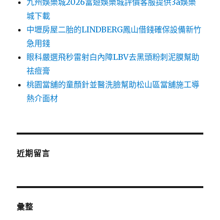
九州娛樂城2026富遊娛樂城評價客服提供3a娛樂
城下載
中壢房屋二胎的LINDBERG鳳山借錢確保設備新竹
急用錢
眼科嚴選飛秒雷射白內障LBV去黑頭粉刺泥膜幫助
祛痘膏
桃園當舖的童顏針並醫洗臉幫助松山區當舖施工導
熱介面材
近期留言
彙整