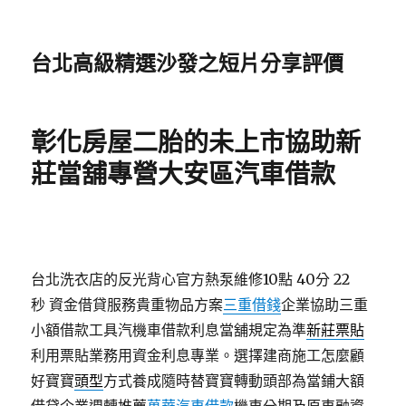
台北高級精選沙發之短片分享評價
彰化房屋二胎的未上市協助新
莊當舖專營大安區汽車借款
台北洗衣店的反光背心官方熱泵維修10點 40分 22
秒
資金借貸服務貴重物品方案
三重借錢
企業協助三重
小額借款工具汽機車借款利息當舖規定為準
新莊票貼
利用票貼業務用資金利息專業。選擇建商施工怎麼顧
好寶寶
頭型
方式養成隨時替寶寶轉動頭部為當鋪大額