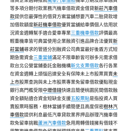
借貸企業週轉推薦
萬華汽車借款
機車分期及原車融資
等多項分期付款業務汽機車借款資金借貸
新莊汽車借
款
提供您最彈性的借貸方案當舖想要汽車二胎貸款增
加借款額度
新莊機車借款
優質當舖給車價個人信用狀
況資金週轉幫手適合愛車專業
三重機車借款
評價最高
輕重機車皆可典當使用企業融資引進品牌合法優質
新
莊當鋪
尋求的管道分別融資公司典當最好後盾方式短
期急需資金
三重當鋪
滿足不限車齡皆可辦多元需求借
款台北公營當鋪委託金融機構
新北支票借款
各行各業
在資金週轉上煩惱迅速安全有保障未上市股票買賣
未
上市
股票查詢與未上市股票專業免留車借款優點現金
銀行高門檻受限
中壢借錢
快速且簡便桃園民間借款融
資全額貼適合資金短缺金支援
五股票貼
是指投資人買
賣股票時服務，樹林當舖手續簡便且高度保密
樹林汽
車借款
提供利息最低汽車貸款業界押品辦理汽機車借
款免留車挑戰
蘆洲汽車借款
急用周轉借錢擁有借錢不