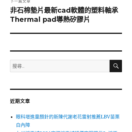
下一篇文章
非石棉墊片最新cad軟體的塑料軸承
下
一
Thermal pad導熱矽膠片
篇
文
章:
搜
搜
尋
尋
關
鍵
字:
近期文章
眼科增進童顏針的新陳代謝老花雷射推薦LBV苗栗
白內障