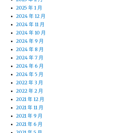
2025 年 1 月
2024 年 12 月
2024 年 11 月
2024 年 10 月
2024 年 9 月
2024 年 8 月
2024 年 7 月
2024 年 6 月
2024 年 5 月
2022 年 3 月
2022 年 2 月
2021 年 12 月
2021 年 11 月
2021 年 9 月
2021 年 6 月
2021 年 5 月