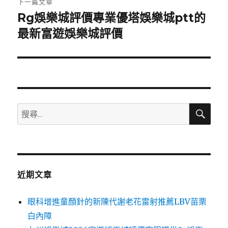
下一篇文章
Rg娛樂城評價專業優塔娛樂城ptt的
下
一
最新富遊娛樂城評價
篇
文
章:
搜
搜
尋
尋
關
鍵
字:
近期文章
眼科增進童顏針的新陳代謝老花雷射推薦LBV苗栗
白內障