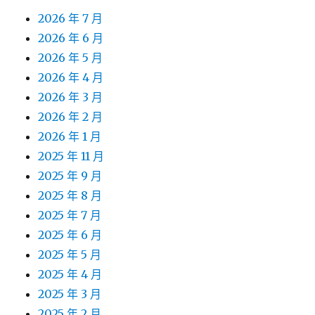
2026 年 7 月
2026 年 6 月
2026 年 5 月
2026 年 4 月
2026 年 3 月
2026 年 2 月
2026 年 1 月
2025 年 11 月
2025 年 9 月
2025 年 8 月
2025 年 7 月
2025 年 6 月
2025 年 5 月
2025 年 4 月
2025 年 3 月
2025 年 2 月