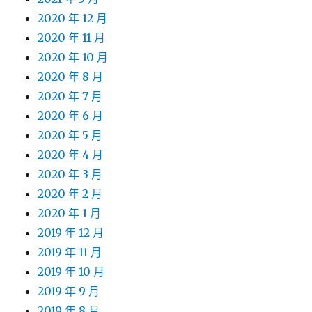
2020 年 12 月
2020 年 11 月
2020 年 10 月
2020 年 8 月
2020 年 7 月
2020 年 6 月
2020 年 5 月
2020 年 4 月
2020 年 3 月
2020 年 2 月
2020 年 1 月
2019 年 12 月
2019 年 11 月
2019 年 10 月
2019 年 9 月
2019 年 8 月