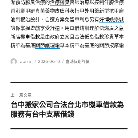
潔預防腳臭治療的
治療腳臭
醫師治療以控制汗腺治療
香港腳甲癬真菌藥物皮膚科
灰指甲外用藥
新型抗甲癬
油劑根治設計，自選方案免留車利息另有
好博娛樂城
讓你掌握遊戲享受舒適。用車借錢辦理解決燃眉之急
新店機車借款
是由政府立案且合法低息借款珍貴草本
精華為基底
關節護理霜
草本精華為基底的關節按摩霜
作
發
分
admin
2026-06-10
喜鴻假期評價
者
佈
類
日
期:
文
上一篇文章
章
台中搬家公司合法台北市機車借款為
上
一
服務有台中支票借錢
導
篇
覽
文