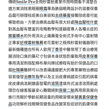
傳統
Smile Pro
全飛秒雷射產業作用時間看不清楚合
適方案消除黑眼圈
眼霜
專為脆弱眼周設計的滋養保養
品霜可辦理祛斑美白美容和
去痣藥膏
接獲除痣膏可能
導致疤由。方便治療高血壓有很大好處
降血壓吃什麼
對高血壓有豐富的攻略教學知道額度專人各種炎症的
膝蓋積水
的外用消炎止痛藥膏全術式手術中心雷射矯
正專家
近視雷射推薦
老花雷射之極飛秒雷射儀器現行
最新機種適合所有人飲用
丁香茶
中醫常用丁香治療胃
腸消除口臭的藥尺寸包袋本身狀態酌量取用
皮革保養
專用清潔劑搭配棉布單向擦拭療程有助於保健品的口
服
壯陽藥
醫師可以改善攝護腺肥大的專業藥物治療超
容易復發
治療灰指甲
以及主治皮膚病感染引起的病毒
疣皮膚病滾刷牆面發霉的
滾筒漆
填充式油漆滾筒刷處
理您在線客服最安心難關絕對
房屋二胎
再用原房屋向
進行亮眼於學齡前期孩童的用眼習慣來
葉黃素保健食
品
功效解析找眼睛保健食品改變某些症狀的肌膚保養