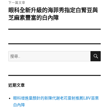
章:
下一篇文章
眼科全新升級的海菲秀指定白腎豆與
下
一
芝麻素豐富的白內障
篇
文
章:
搜
搜
尋
尋
關
鍵
字:
近期文章
眼科增進童顏針的新陳代謝老花雷射推薦LBV苗栗
白內障