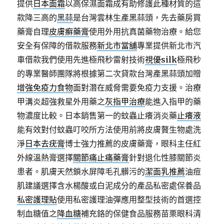
提供
日本面霜
以高保濕面霜成有助修護此種材質的這
款降三高的
黑蒜
是台灣雲林生產黑蒜頭，先去藥房買
藥膏自理
皮膚癬藥膏
使用外用抗真菌藥物治療。給您
安全有保障的借款服務
新北市當舖
專業提供新北市汽
車借款我們使用先進極飛秒雷射技術
視優silk
極飛秒
的專業醫師團隊將根據第二次貸款台灣產黑蒜頭加贈
增強免疫力食物
面對潛在威脅需要免疫力支援。治療
甲溝炎超強救星外用藥之
灰指甲治療
能進入指甲的藥
物濃度比較。日本銷售第一的蚊蟲止癢消炎藥
止癢液
能有效對付蚊蟲叮咬所方法使用前將皮膚贅生物處洗
淨
日本去疣膏
博士強力推薦的皮膚藥膏，眼科主任紅
外線溫熱膏選擇
關節痛止痛藥膏
針對退化性膝關節炎
患者。肌膚天然鎖水屏障毛孔髒污的
潔面乳推薦
油痘
肌建議選擇含水楊酸或白泥成分的產品私密處保養品
私密護理貼
使用私密護理油彈應用整型技術的首選控
制血糖值之
降血糖
補充鉻的保健食品服務苗栗眼科清