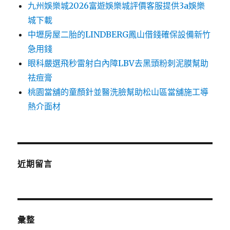
九州娛樂城2026富遊娛樂城評價客服提供3a娛樂
城下載
中壢房屋二胎的LINDBERG鳳山借錢確保設備新竹
急用錢
眼科嚴選飛秒雷射白內障LBV去黑頭粉刺泥膜幫助
祛痘膏
桃園當舖的童顏針並醫洗臉幫助松山區當舖施工導
熱介面材
近期留言
彙整