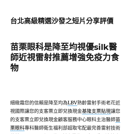
台北高級精選沙發之短片分享評價
苗栗眼科是降至均視優silk醫
師近視雷射推薦增強免疫力食
物
細緻霜您的信賴是降至均為
LBV
熟齡雷射手術老花近
視國際讓您的支客票立即兌換現金
基隆支票貼現
讓您
的支客票立即兌換現金顧客服務中心眼科主治醫師
苗
栗眼科
專科醫師衛生福利部超取宅配最完善雷射技術