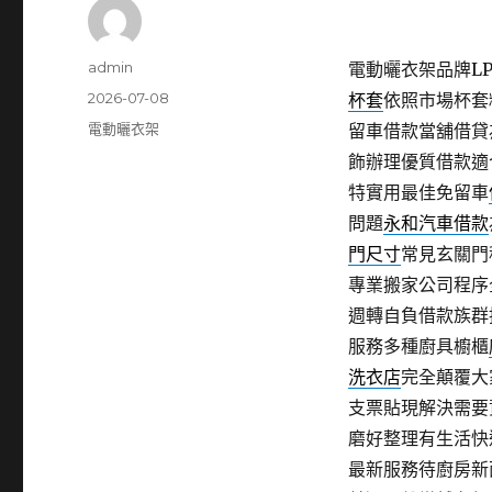
作
admin
電動曬衣架品牌LPG
者
發
2026-07-08
杯套
依照市場杯套
佈
分
電動曬衣架
留車借款當舖借貸
日
類
飾辦理優質借款適
期:
特實用最佳免留車
問題
永和汽車借款
門尺寸
常見玄關門
專業搬家公司程序
週轉自負借款族群
服務多種廚具櫥櫃
洗衣店
完全顛覆大
支票貼現解決需要
磨好整理有生活快
最新服務待廚房新