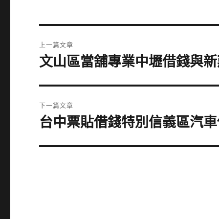
文
上一篇文章
章
文山區當舖專業中壢借錢與新
上
一
導
篇
覽
文
下一篇文章
章:
台中票貼借錢特別信義區汽車
下
一
篇
文
章: