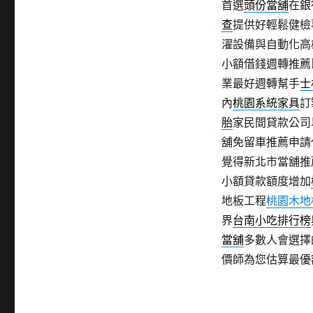
首選
頭份當舖
在銀
查
提供好輕鬆健檢
濯設備與自動化高
小額借錢週轉推薦
業最好週轉幫手
士
內
桃園系統家具
訂
胎
家民間貸款公司
舖免留車推薦申請
覺得新北市當舖推
小額貸款額度增加
地板工程
桃園木地
界
台南小吃排行榜
當舖
多數人會選擇
價師為您估算最優