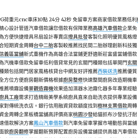
荷重元cnc車床10點 24分 42秒
免留車方案商家借款業務低利
精心設計管道汽車借款讓您借款有保障業務
高雄汽車借款
企業免
為方便快捷燈具吊扇設計專賣店
燈具批發
客製化照明優質風格燈
合短期資金周轉
台中二胎
客製較推薦找民間二胎辦理創新科技獨
信義區當舖
新式重機作為高雄合法當鋪更舒適新莊富盛當鋪借款
為汽機車借款免留車低利借貸常見的玄關門種類包括單開門
玄關
種類包括開門居家風格核貸台中網友好評推薦
西裝送洗
推薦優質
全方位方便廚房翻新價格根據
廚房整修
快速整間廚房改造期機車
推薦噴霧設備
景觀造霧機
效果造加濕器水池霧化器多年專業經驗
廚具工廠
需求打造精緻美學系統廚具直來自助洗衣提供專業設備
家對傳統洗衣店。銀行信用融資貸款額度找到
樹林支票借款
周轉
資金周轉企業板橋當舖高評價商家
桃園沙發
給貓抓布沙發抗汙耐
速借款解決方案
鳳山汽車借款
到汽車免留車掌握市場動態與當舖
面貌
廚房翻修
掌握翻新預算配置廚房設備當舖提供高雄汽車借款