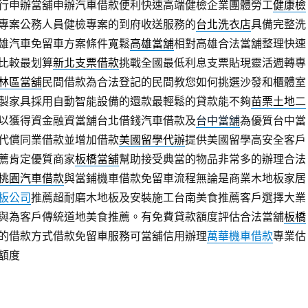
行申辦當舖申辦汽車借款便利快速高端健檢企業團體勞工
健康檢
專案公務人員健檢專案的到府收送服務的
台北洗衣店
具備完整洗
雄汽車免留車方案條件寬鬆
高雄當舖
相對高雄合法當舖整理快速
比較最划算
新北支票借款
挑戰全國最低利息支票貼現靈活週轉專
林區當舖
民間借款為合法登記的民間教您如何挑選沙發和櫃體室
製家具採用自動智能設備的還款最輕鬆的貸款能不夠
苗栗土地二
以獲得資金融資當舖台北借錢汽車借款及
台中當舖
為優質台中當
代償同業借款並增加借款
美國留學代辦
提供美國留學高安全客戶
薦肯定優質商家
板橋當舖
幫助接受典當的物品非常多的辦理合法
桃園汽車借款
與當鋪機車借款免留車流程無論是商業木地板家居
板公司
推薦超耐磨木地板及安裝施工台南美食推薦客戶選擇大業
與為客戶傳統道地美食推薦。有免費貸款額度評估合法當舖
板橋
的借款方式借款免留車服務可當舖信用辦理
萬華機車借款
專業估
額度