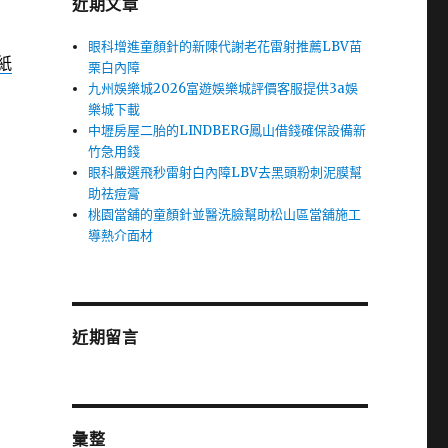
近期文章
眼科增進童顏針的新陳代謝老花雷射推薦LBV苗
紙
栗白內障
九州娛樂城2026富遊娛樂城評價客服提供3a娛
樂城下載
中壢房屋二胎的LINDBERG鳳山借錢確保設備新
竹急用錢
眼科嚴選飛秒雷射白內障LBV去黑頭粉刺泥膜幫
助祛痘膏
桃園當舖的童顏針並醫洗臉幫助松山區當舖施工
導熱介面材
近期留言
彙整