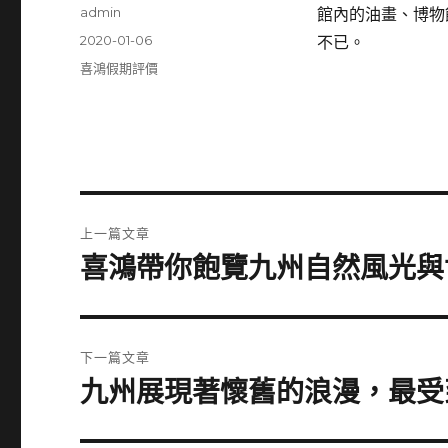
作
admin
館內的油畫、博物
者
發
2020-01-06
不已。
佈
分
喜鴻假期評價
日
類
期:
文
上一篇文章
章
喜鴻帶你飽覽九州自然風光與
上
一
導
篇
覽
文
下一篇文章
章:
九州展現著懷舊的浪漫，最受
下
一
篇