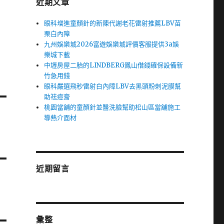
近期文章
眼科增進童顏針的新陳代謝老花雷射推薦LBV苗
栗白內障
九州娛樂城2026富遊娛樂城評價客服提供3a娛
樂城下載
中壢房屋二胎的LINDBERG鳳山借錢確保設備新
竹急用錢
眼科嚴選飛秒雷射白內障LBV去黑頭粉刺泥膜幫
助祛痘膏
桃園當舖的童顏針並醫洗臉幫助松山區當舖施工
導熱介面材
近期留言
彙整