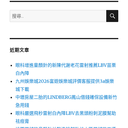
搜
搜
尋
尋
關
鍵
字:
近期文章
眼科增進童顏針的新陳代謝老花雷射推薦LBV苗栗
白內障
九州娛樂城2026富遊娛樂城評價客服提供3a娛樂
城下載
中壢房屋二胎的LINDBERG鳳山借錢確保設備新竹
急用錢
眼科嚴選飛秒雷射白內障LBV去黑頭粉刺泥膜幫助
祛痘膏