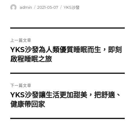
作
發
分
admin
2021-05-07
YKS沙發
者
佈
類
日
期:
文
上一篇文章
章
YKS沙發為人類優質睡眠而生，即刻
上
一
啟程睡眠之旅
導
篇
覽
文
章:
下一篇文章
YKS沙發讓生活更加甜美，把舒適、
下
一
健康帶回家
篇
文
章: