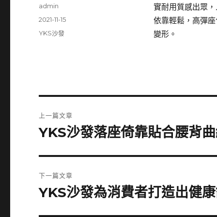
作
admin
實耐用質感出眾，
者
發
2021-11-15
依靠輕鬆，高彈座
佈
分
YKS沙發
變形。
日
類
期:
文
上一篇文章
章
YKS沙發落座倚靠貼合腰背
上
一
導
篇
覽
文
下一篇文章
章:
YKS沙發為消費者打造出健
下
一