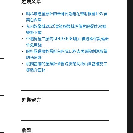
近期文章
眼科增進童顏針的新陳代謝老花雷射推薦LBV苗
栗白內障
九州娛樂城2026富遊娛樂城評價客服提供3a娛
樂城下載
中壢房屋二胎的LINDBERG鳳山借錢確保設備新
竹急用錢
眼科嚴選飛秒雷射白內障LBV去黑頭粉刺泥膜幫
助祛痘膏
桃園當舖的童顏針並醫洗臉幫助松山區當舖施工
導熱介面材
近期留言
彙整