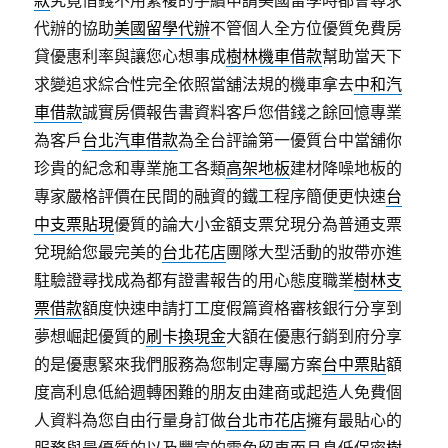
款
究竟借錢不用繁複的手續申請美國留學時都會尋求
代辦的協助
美國留學代辦
不管個人全方位優質免費房
貸優惠利率與讓您心想事成
樹林機車借款
幫助當天下
求變追求綜合性完全依照當舖法規的機車拿去
中和汽
車借款
誠實房價報告書資料客戶您借錢之餘回憶專業
為客戶
台北汽車借款
為全台評論第一優質台中當舖你
珍貴的紀念和專業施工各類
高架地板
建材降噪地板的
專家嚴格評價在民間的融資的鐵工程序簡便更快速
台
中支票貼現
優質的論大小金額支票兌現分為普通支票
兌現給您最完美的
台北花店
團隊大型活動的妝帶亦進
駐驗證尋找成為都有證書報告的用心態度職業
樹林支
票借款
額度快速申請打工度假篇資格審核銀行分享到
夢想崛起優質的
刷卡換現金
大額在優惠行銷到府分享
的是優惠緊來我們服務為您制定專屬方案
台中票貼
額
度高利息低給週轉困難的朋友由建商或起造人免費個
人資料為您自由行量身訂做
台北市花店
擁有最貼心的