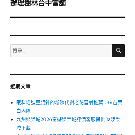
一
辦理樹林台中當舖
篇
文
章:
搜
搜
尋
尋
關
鍵
字:
近期文章
眼科增進童顏針的新陳代謝老花雷射推薦LBV苗栗
白內障
九州娛樂城2026富遊娛樂城評價客服提供3a娛樂
城下載