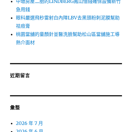
中壢房屋二胎的LINDBERG鳳山借錢確保設備新竹
急用錢
眼科嚴選飛秒雷射白內障LBV去黑頭粉刺泥膜幫助
祛痘膏
桃園當舖的童顏針並醫洗臉幫助松山區當舖施工導
熱介面材
近期留言
彙整
2026 年 7 月
2026 年 6 月