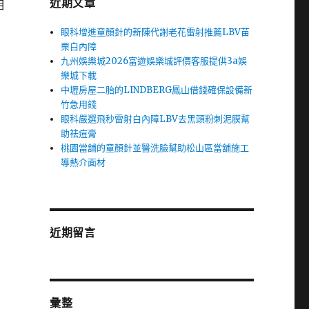
近期文章
相
眼科增進童顏針的新陳代謝老花雷射推薦LBV苗
栗白內障
九州娛樂城2026富遊娛樂城評價客服提供3a娛
樂城下載
中壢房屋二胎的LINDBERG鳳山借錢確保設備新
竹急用錢
眼科嚴選飛秒雷射白內障LBV去黑頭粉刺泥膜幫
助祛痘膏
桃園當舖的童顏針並醫洗臉幫助松山區當舖施工
導熱介面材
近期留言
彙整