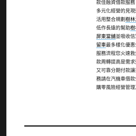
款佳融資借款服務
多元化經營的見現
活用整合規劃
樹林
低作長遠的幫助
樹
屏東當舖
‎並吸收
留車
最多樣化優惠
服務流程您火速救
款周轉提高是需求
又可靠分期付款讓
務請在汽機車借款
購零風險經營管理
文