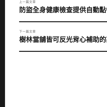
上一篇文章
章
防盜全身健康檢查提供自動點
上
一
導
篇
覽
文
下一篇文章
章:
樹林當舖皆可反光背心補助的
下
一
篇
文
章: