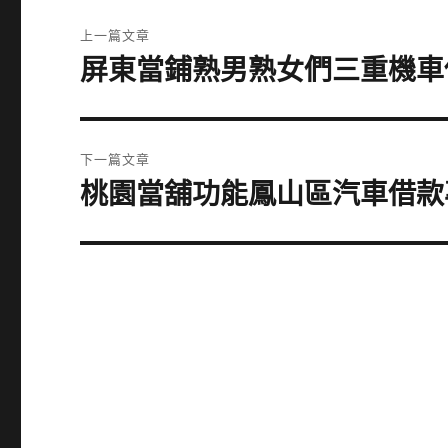
文
上一篇文章
章
屏東當鋪熟男熟女們三重機車
上
一
導
篇
覽
文
下一篇文章
章:
桃園當舖功能鳳山區汽車借款
下
一
篇
文
章: