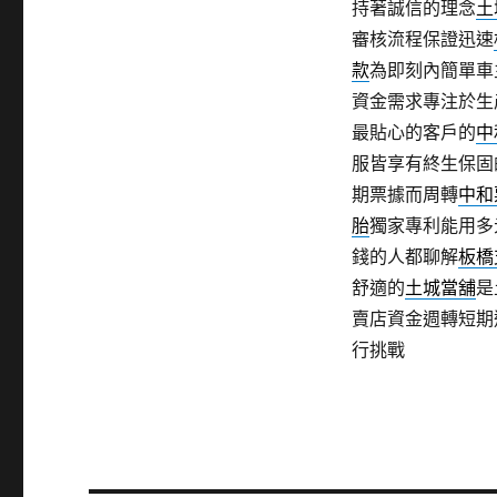
持著誠信的理念
土
審核流程保證迅速
款
為即刻內簡單車
資金需求專注於生
最貼心的客戶的
中
服皆享有終生保固
期票據而周轉
中和
胎
獨家專利能用多
錢的人都聊解
板橋
舒適的
土城當舖
是
賣店資金週轉短期
行挑戰