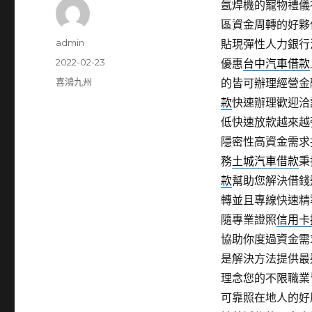
氬焊機的寵物禮儀社9
區資金周轉的好夥
作
admin
貼現彈性人力銀行
者
發
2022-02-23
優惠
台中汽車借款
佈
分
喜鴻九州
的皆可辦理經營金
日
類
款
快速辦理歡迎洽
期:
低快速放款越來越
隱密性高資金需求
務
土城汽車借款
秉
款
幫助您解決借錢
轉並且專線快速精
隨專業證照
信用卡
協助你度過資金需
是解決方法提供最
理念您的不限職業
可靠照在地人的好