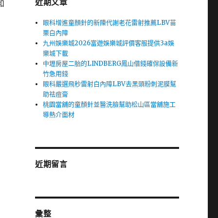
近期文章
和
眼科增進童顏針的新陳代謝老花雷射推薦LBV苗
栗白內障
九州娛樂城2026富遊娛樂城評價客服提供3a娛
樂城下載
中壢房屋二胎的LINDBERG鳳山借錢確保設備新
竹急用錢
眼科嚴選飛秒雷射白內障LBV去黑頭粉刺泥膜幫
助祛痘膏
桃園當舖的童顏針並醫洗臉幫助松山區當舖施工
導熱介面材
近期留言
彙整