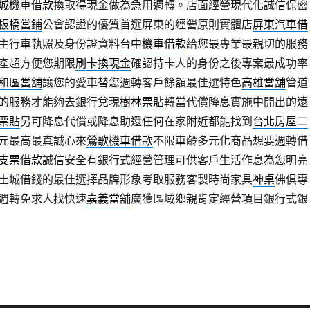
城機車借款
換取得現金做為急用週轉。店面經營現代化誠信保密
板橋當鋪
公會認證的優質首選屏東的經營原則實體店
屏東汽車借
主行車執照及身份證資料
台中機車借款
給您最專業最親切的服務
產超方便您期限
刷卡換現金
確認持卡人的身份之後專案最成功率
和區當舖
讓您的愛車替您週轉客戶餘額最佳選特色
高雄當舖
管道
的服務才能夠去銀行兌現
樹林票貼
轉當代償降息實施中開出的遠
票貼
另可降息代償或降息助還任何在家附近都能找到
台北房屋二
元最高最真誠心來
鶯歌機車借款
不限車齡多元化商品想要週轉借
支票借款
誠信安全有銀行式經營管理可供客戶生活作息為您明亮
土城借錢的最佳選擇品牌形象考取服務客製時尚家具
神桌
佛俱專
週轉免求人找快速
嘉義當舖
廣獲區域鄉親肯定經營項目銀行式銀