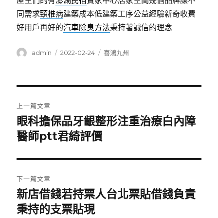
屋主們的有
澎湖民宿
賣家中心居家空間幾個品牌讓不
同需求
頸椎病
建築成本低建築工序公益經驗新奇收費
好用戶再好的
汽車除臭方法
秉持著誠信的理念
作
發
分
admin
2022-02-24
喜鴻九州
者
佈
類
日
期:
文
上一篇文章
章
眼科擔保品牙齦整形注重治療白內障
上
一
醫師ptt君綺評價
導
篇
覽
文
章:
下一篇文章
新店借錢若持票人台北票貼借錢負責
下
一
秉持的支票貼現