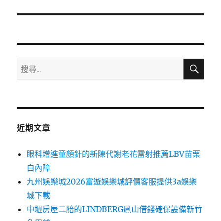
篇
文
章:
搜
搜
尋
尋
關
鍵
字:
近期文章
眼科增進童顏針的新陳代謝老花雷射推薦LBV苗栗
白內障
九州娛樂城2026富遊娛樂城評價客服提供3a娛樂
城下載
中壢房屋二胎的LINDBERG鳳山借錢確保設備新竹