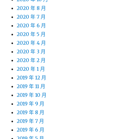
2020 年 8 月
2020 年 7 月
2020 年 6 月
2020 年 5 月
2020 年 4 月
2020 年 3 月
2020 年 2 月
2020 年 1 月
2019 年 12 月
2019 年 11 月
2019 年 10 月
2019 年 9 月
2019 年 8 月
2019 年 7 月
2019 年 6 月
2019 年 5 月